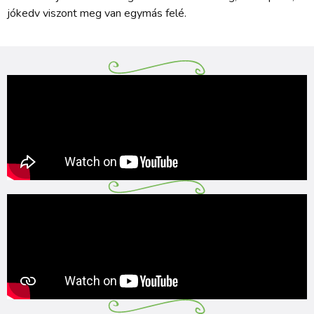
jókedv viszont meg van egymás felé.