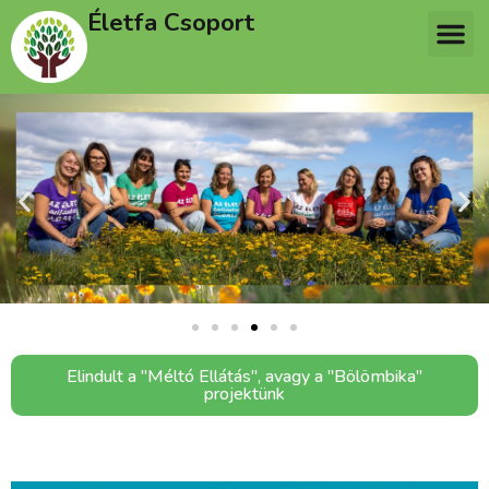
Életfa Csoport
Elindult a "Méltó Ellátás", avagy a "Bölömbika"
projektünk