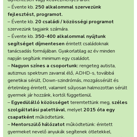
– Évente kb.
250 alkalommal szervezünk
fejlesztést, programot.
– Évente kb.
20 családi / közösségi programot
szervezünk tagjaink számára.
– Évente kb.
350-400 alkalommal nyújtunk
segítséget díjmentesen
érintett családoknak
tanácsadás formájában. Gyakorlatilag az év minden
napján segítünk minimum egy családot.
–
Nagyon színes a csoportunk:
rengeteg autista,
autizmus spektrum zavarral élő, ADHD-s, továbbá
genetikai sérült, Down-szindrómás, mozgássérült és
értelmileg érintett, valamint súlyosan halmozottan sérült
gyermek jár hozzánk, kortól függetlenül.
–
Egyedülálló közösséget
teremtettünk meg,
széles
szolgáltatási palettával
, melyet
2015 óta egy
csapatként
működtetünk.
–
Mentorszülő hálózatot
működtetünk: érintett
gyermeket nevelő anyukák segítenek ötletekkel,