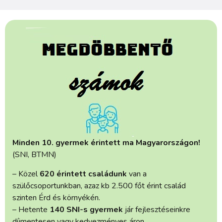
Minden 10. gyermek érintett ma Magyarországon!
(SNI, BTMN)
– Közel
620 érintett családunk
van a
szülőcsoportunkban, azaz kb 2.500 főt érint család
szinten Érd és környékén.
– Hetente
140 SNI-s gyermek
jár fejlesztéseinkre
díjmentesen vagy kedvezményes áron.