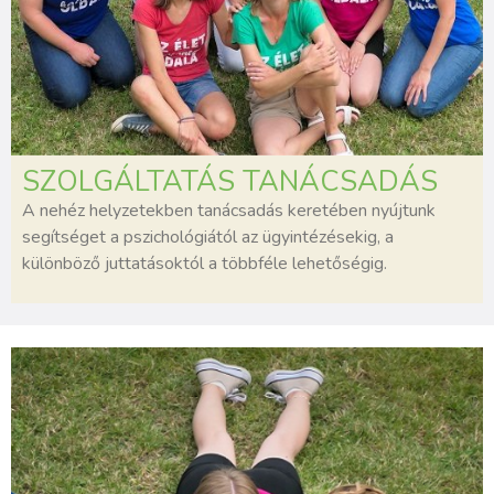
SZOLGÁLTATÁS TANÁCSADÁS
A nehéz helyzetekben tanácsadás keretében nyújtunk
segítséget a pszichológiától az ügyintézésekig, a
különböző juttatásoktól a többféle lehetőségig.