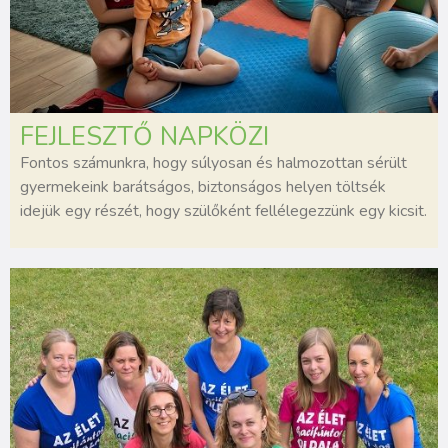
FEJLESZTŐ NAPKÖZI
Fontos számunkra, hogy súlyosan és halmozottan sérült
gyermekeink barátságos, biztonságos helyen töltsék
idejük egy részét, hogy szülőként fellélegezzünk egy kicsit.