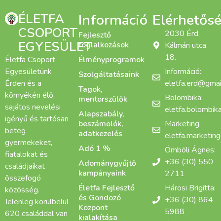
ÉLETFA
Információ
Elérhetős
CSOPORT
2030 Érd,
Fejlesztő
EGYESÜLET
foglalkozások
Kálmán utca
18.
Életfa Csoport
Élményprogramok
Egyesületünk
Információ:
Szolgáltatásaink
Érden és a
eletfa.erd@gmai
Tagok,
környékén élő,
Bölömbika:
mentorszülők
sajátos nevelési
eletfa.bolombi
Alapszabály,
igényű és tartósan
beszámolók,
Marketing:
beteg
adatkezelés
eletfa.marketin
gyermekeket,
Adó 1 %
Ömböli Ágnes:
fiatalokat és
+36 (30) 550
Adománygyűjtő
családjaikat
kampányaink
2711
összefogó
Életfa Fejlesztő
Hárosi Brigitta:
közösség.
és Gondozó
+36 (30) 864
Jelenleg körülbelül
Központ
5988
620 családdal van
kialakítása