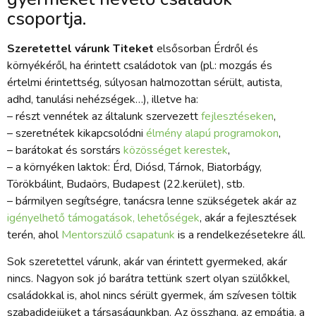
csoportja.
Szeretettel várunk Titeket
elsősorban Érdről és
környékéről, ha érintett családotok van (pl.: mozgás és
értelmi érintettség, súlyosan halmozottan sérült, autista,
adhd, tanulási nehézségek…), illetve ha:
– részt vennétek az általunk szervezett
fejlesztéseken
,
– szeretnétek kikapcsolódni
élmény alapú programokon
,
– barátokat és sorstárs
közösséget kerestek
,
– a környéken laktok: Érd, Diósd, Tárnok, Biatorbágy,
Törökbálint, Budaörs, Budapest (22.kerület), stb.
– bármilyen segítségre, tanácsra lenne szükségetek akár az
igényelhető támogatások, lehetőségek
, akár a fejlesztések
terén, ahol
Mentorszülő csapatunk
is a rendelkezésetekre áll.
Sok szeretettel várunk, akár van érintett gyermeked, akár
nincs. Nagyon sok jó barátra tettünk szert olyan szülőkkel,
családokkal is, ahol nincs sérült gyermek, ám szívesen töltik
szabadidejüket a társaságunkban. Az összhang, az empátia, a