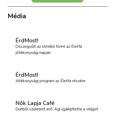
Média
ÉrdMost!
Összegyűlt az ötmillió forint az Életfa
jótékonysági napján
ÉrdMost!
Jótékonysági program az Életfa részére
Nők Lapja Café
Dühből született erő: Ági újjáépítette a világot