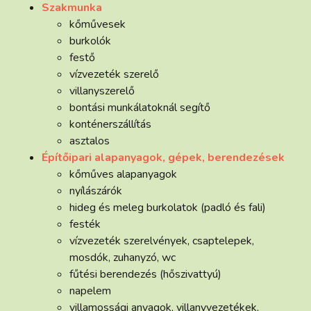
Szakmunka
kőművesek
burkolók
festő
vízvezeték szerelő
villanyszerelő
bontási munkálatoknál segítő
konténerszállítás
asztalos
Építőipari alapanyagok, gépek, berendezések
kőműves alapanyagok
nyílászárók
hideg és meleg burkolatok (padló és fali)
festék
vízvezeték szerelvények, csaptelepek,
mosdók, zuhanyzó, wc
fűtési berendezés (hőszivattyú)
napelem
villamossági anyagok, villanyvezetékek,