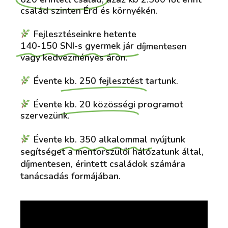
szolgáltatás
család szinten Érd és környékén.
Fejlesztéseinkre hetente
Egyedi Mentorszülő hálózatunk
mellett pszichológusok,
140-150 SNI-s gyermek jár
díjmentesen
gyógypedagógusok, jogászok és
vagy kedvezményes áron.
egyéb szakértők patronálják az
érintett szülőket, családokat.
Évente
kb. 250 fejlesztést
tartunk.
Évente
kb. 20 közösségi
programot
szervezünk.
Évente
kb. 350 alkalommal
nyújtunk
segítséget a mentorszülői hálózatunk által,
díjmentesen, érintett családok számára
tanácsadás formájában.