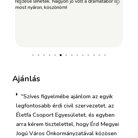
n jó volt a drámatábor is
táborból táborba zuhan a nyáron, me
m!
Samunak ez ritka pillanat. Az Életf
csak a kisfiamnak volt élmény, ha
családot felszabadította.
Ajánlás
"Szíves figyelmébe ajánlom az egyik
legfontosabb érdi civil szervezetet, az
Életfa Csoport Egyesületet, és egyben
arra kérem tisztelettel, hogy Érd Megyei
Jogú Város Önkormányzatával közösen