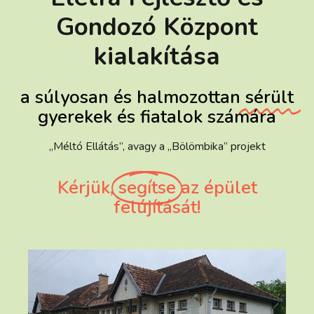
Gondozó Központ
kialakítása
a súlyosan és halmozottan
sérült
gyerekek és fiatalok számára
„Méltó Ellátás”, avagy a „Bölömbika” projekt
Kérjük,
segítse
az épület
felújítását!