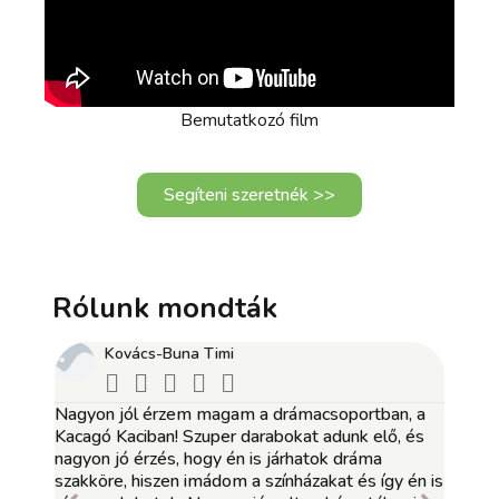
Bemutatkozó film
Segíteni szeretnék >>
Rólunk mondták
i
Gyulavári Ági






am a drámacsoportban, a
A múlt héten igazi nyári élményben 
r darabokat adunk elő, és
A kisfiam, mint egy átlagos gyerek
én is járhatok dráma
Pedig nem az. Ugyanúgy készülődött
m a színházakat és így én is
várakozott, nevetett és elfáradt, mi