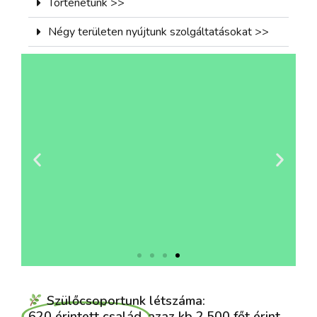
Történetünk >>
Négy területen nyújtunk szolgáltatásokat >>
4. Szakmai
Szülőcsoportunk létszáma:
támogató
620 érintett család,
azaz kb 2.500 főt érint