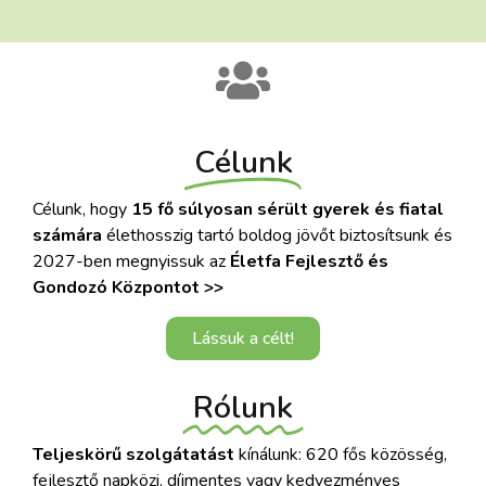
Célunk
Célunk, hogy
15 fő súlyosan sérült gyerek és fiatal
számára
élethosszig
tartó boldog jövőt biztosítsunk és
2027-ben megnyissuk az
Életfa Fejlesztő és
Gondozó Központot >>
Lássuk a célt!
Rólunk
Teljeskörű szolgátatást
kínálunk:
620 fős közösség,
fejlesztő napközi, díjmentes vagy kedvezményes