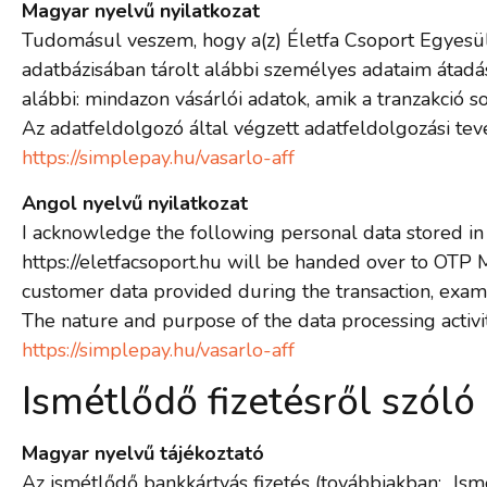
Magyar nyelvű nyilatkozat
Tudomásul veszem, hogy a(z) Életfa Csoport Egyesüle
adatbázisában tárolt alábbi személyes adataim átadás
alábbi: mindazon vásárlói adatok, amik a tranzakció so
Az adatfeldolgozó által végzett adatfeldolgozási tev
https://simplepay.hu/vasarlo-aff
Angol nyelvű nyilatkozat
I acknowledge the following personal data stored in
https://eletfacsoport.hu will be handed over to OTP M
customer data provided during the transaction, examp
The nature and purpose of the data processing activi
https://simplepay.hu/vasarlo-aff
Ismétlődő fizetésről szóló
Magyar nyelvű tájékoztató
Az ismétlődő bankkártyás fizetés (továbbiakban: „Ismét