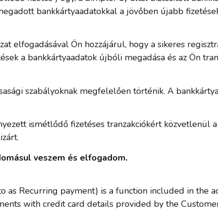
án megadott bankkártyaadatokkal a jövőben újabb fizetés
zat elfogadásával Ön hozzájárul, hogy a sikeres regiszt
etések a bankkártyaadatok újbóli megadása és az Ön tran
rsasági szabályoknak megfelelően történik. A bankkár
zett ismétlődő fizetéses tranzakciókért közvetlenül a 
zárt.
tudomásul veszem és elfogadom.
to as Recurring payment) is a function included in the 
ments with credit card details provided by the Customer