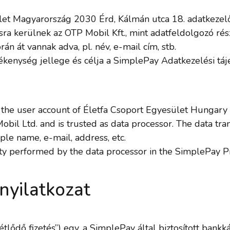
t Magyarország 2030 Érd, Kálmán utca 18. adatkezelő ált
ra kerülnek az OTP Mobil Kft., mint adatfeldolgozó rész
rán át vannak adva, pl. név, e-mail cím, stb.
ékenység jellege és célja a SimplePay Adatkezelési tájé
 the user account of Életfa Csoport Egyesület Hungary 
obil Ltd. and is trusted as data processor. The data tran
le name, e-mail, address, etc.
ty performed by the data processor in the SimplePay Pri
 nyilatkozat
lődő fizetés”) egy, a SimplePay által biztosított bankká