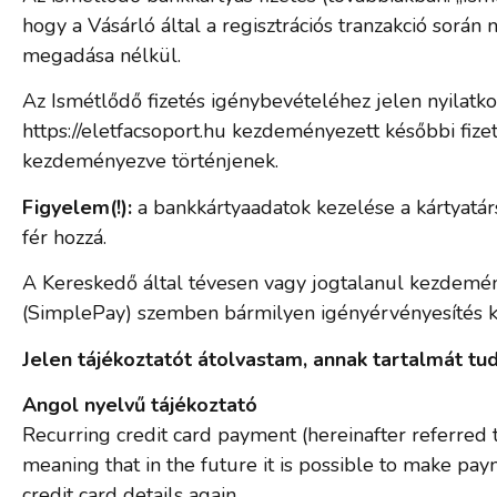
hogy a Vásárló által a regisztrációs tranzakció sor
megadása nélkül.
Az Ismétlődő fizetés igénybevételéhez jelen nyilatko
https://eletfacsoport.hu kezdeményezett későbbi fiz
kezdeményezve történjenek.
Figyelem(!):
a bankkártyaadatok kezelése a kártyatá
fér hozzá.
A Kereskedő által tévesen vagy jogtalanul kezdeménye
(SimplePay) szemben bármilyen igényérvényesítés ki
Jelen tájékoztatót átolvastam, annak tartalmát 
Angol nyelvű tájékoztató
Recurring credit card payment (hereinafter referred 
meaning that in the future it is possible to make pay
credit card details again.