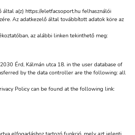
al a(z) https://eletfacsoport.hu felhasználói
ére. Az adatkezelő által továbbított adatok köre az
koztatóban, az alábbi linken tekinthető meg:
2030 Érd, Kálmán utca 18. in the user database of
sferred by the data controller are the following: all
vacy Policy can be found at the following link:
rtya elfogadáshoz tartozó funkció, mely azt jelenti,