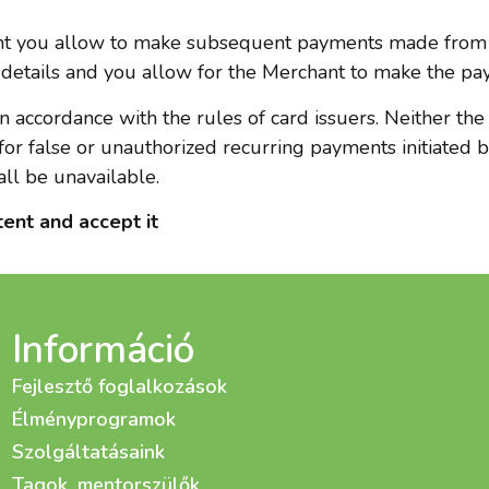
nt you allow to make subsequent payments made from yo
rd details and you allow for the Merchant to make the p
 in accordance with the rules of card issuers. Neither t
 for false or unauthorized recurring payments initiated
ll be unavailable.
ntent and accept it
Információ
Fejlesztő foglalkozások
Élményprogramok
Szolgáltatásaink
Tagok, mentorszülők