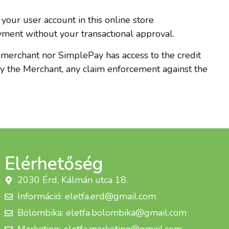
ur user account in this online store
ayment without your transactional approval.
he merchant nor SimplePay has access to the credit
 by the Merchant, any claim enforcement against the
Elérhetőség
2030 Érd, Kálmán utca 18.
Információ: eletfa.erd@gmail.com
Bölömbika: eletfa.bolombika@gmail.com