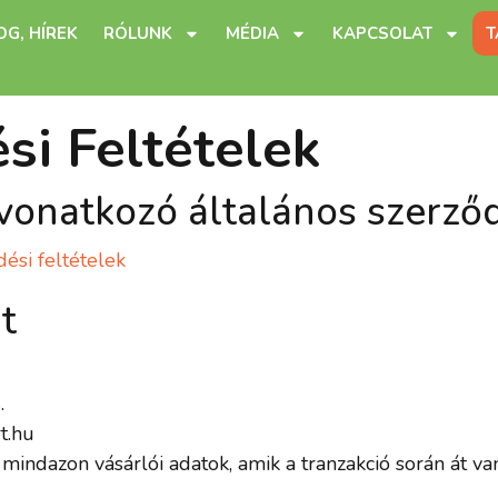
OG, HÍREK
RÓLUNK
MÉDIA
KAPCSOLAT
T
si Feltételek
vonatkozó általános szerződ
ési feltételek
t
.
t.hu
mindazon vásárlói adatok, amik a tranzakció során át vann