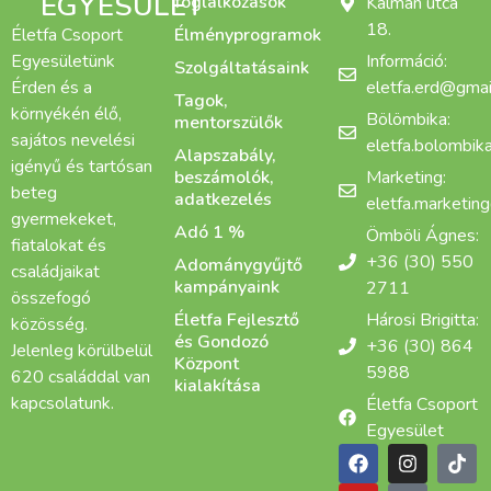
EGYESÜLET
foglalkozások
Kálmán utca
18.
Életfa Csoport
Élményprogramok
Egyesületünk
Információ:
Szolgáltatásaink
Érden és a
eletfa.erd@gmai
Tagok,
környékén élő,
Bölömbika:
mentorszülők
sajátos nevelési
eletfa.bolombi
Alapszabály,
igényű és tartósan
beszámolók,
Marketing:
beteg
adatkezelés
eletfa.marketin
gyermekeket,
Adó 1 %
Ömböli Ágnes:
fiatalokat és
+36 (30) 550
Adománygyűjtő
családjaikat
kampányaink
2711
összefogó
Életfa Fejlesztő
Hárosi Brigitta:
közösség.
és Gondozó
+36 (30) 864
Jelenleg körülbelül
Központ
5988
620 családdal van
kialakítása
kapcsolatunk.
Életfa Csoport
Egyesület