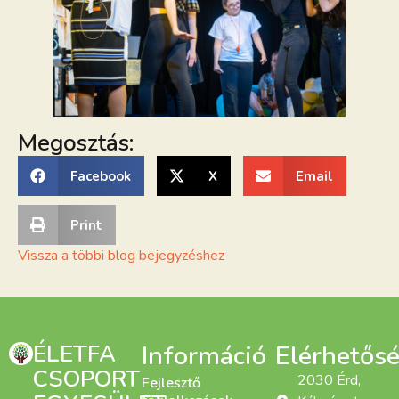
Megosztás:
Facebook
X
Email
Print
Vissza a többi blog bejegyzéshez
ÉLETFA
Információ
Elérhetős
CSOPORT
2030 Érd,
Fejlesztő