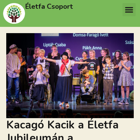
Életfa Csoport
Kacagó Kacik a Életfa
Jubileumán a