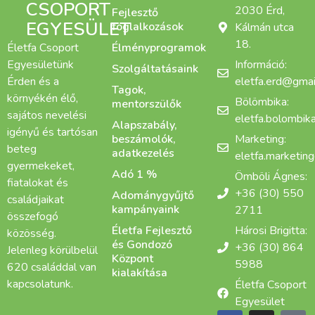
CSOPORT
2030 Érd,
Fejlesztő
EGYESÜLET
foglalkozások
Kálmán utca
18.
Életfa Csoport
Élményprogramok
Egyesületünk
Információ:
Szolgáltatásaink
Érden és a
eletfa.erd@gmai
Tagok,
környékén élő,
Bölömbika:
mentorszülők
sajátos nevelési
eletfa.bolombi
Alapszabály,
igényű és tartósan
beszámolók,
Marketing:
beteg
adatkezelés
eletfa.marketin
gyermekeket,
Adó 1 %
Ömböli Ágnes:
fiatalokat és
+36 (30) 550
Adománygyűjtő
családjaikat
kampányaink
2711
összefogó
Életfa Fejlesztő
Hárosi Brigitta:
közösség.
és Gondozó
+36 (30) 864
Jelenleg körülbelül
Központ
5988
620 családdal van
kialakítása
kapcsolatunk.
Életfa Csoport
Egyesület