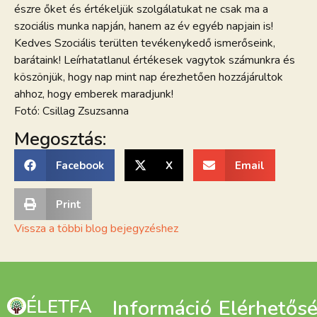
észre őket és értékeljük szolgálatukat ne csak ma a
szociális munka napján, hanem az év egyéb napjain is!
Kedves Szociális terülten tevékenykedő ismerőseink,
barátaink! Leírhatatlanul értékesek vagytok számunkra és
köszönjük, hogy nap mint nap érezhetően hozzájárultok
ahhoz, hogy emberek maradjunk!
Fotó: Csillag Zsuzsanna
Megosztás:
Facebook
X
Email
Print
Vissza a többi blog bejegyzéshez
ÉLETFA
Információ
Elérhetős