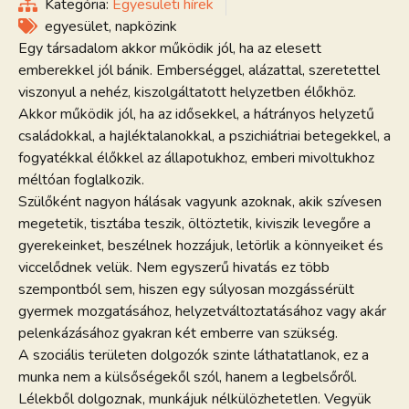
Kategória:
Egyesületi hírek
egyesület
,
napközink
Egy társadalom akkor működik jól, ha az elesett
emberekkel jól bánik. Emberséggel, alázattal, szeretettel
viszonyul a nehéz, kiszolgáltatott helyzetben élőkhöz.
Akkor működik jól, ha az idősekkel, a hátrányos helyzetű
családokkal, a hajléktalanokkal, a pszichiátriai betegekkel, a
fogyatékkal élőkkel az állapotukhoz, emberi mivoltukhoz
méltóan foglalkozik.
Szülőként nagyon hálásak vagyunk azoknak, akik szívesen
megetetik, tisztába teszik, öltöztetik, kiviszik levegőre a
gyerekeinket, beszélnek hozzájuk, letörlik a könnyeiket és
viccelődnek velük. Nem egyszerű hivatás ez több
szempontból sem, hiszen egy súlyosan mozgássérült
gyermek mozgatásához, helyzetváltoztatásához vagy akár
pelenkázásához gyakran két emberre van szükség.
A szociális területen dolgozók szinte láthatatlanok, ez a
munka nem a külsőségekől szól, hanem a legbelsőről.
Lélekből dolgoznak, munkájuk nélkülözhetetlen. Vegyük