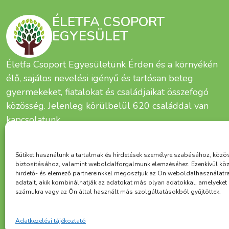
ÉLETFA CSOPORT
EGYESÜLET
Életfa Csoport Egyesületünk Érden és a környékén
élő, sajátos nevelési igényű és tartósan beteg
gyermekeket, fiatalokat és családjaikat összefogó
közösség. Jelenleg körülbelül 620 családdal van
kapcsolatunk.
Sütiket használunk a tartalmak és hirdetések személyre szabásához, közö
biztosításához, valamint weboldalforgalmunk elemzéséhez. Ezenkívül kö
hirdető- és elemező partnereinkkel megosztjuk az Ön weboldalhasználatr
adatait, akik kombinálhatják az adatokat más olyan adatokkal, amelyeke
számukra vagy az Ön által használt más szolgáltatásokból gyűjtöttek.
Alapítva:
Adatkezelési tájékoztató