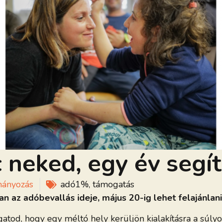
 neked, egy év segí
mányozás
adó1%
,
támogatás
n az adóbevallás ideje, május 20-ig lehet felajánlan
gatod, hogy egy méltó hely kerüljön kialakításra a súly