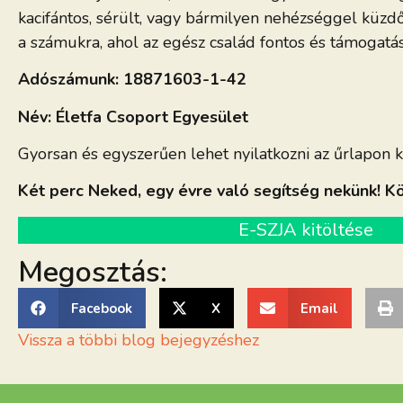
kacifántos, sérült, vagy bármilyen nehézséggel küzd
a számukra, ahol az egész család fontos és támogatás
Adószámunk: 18871603-1-42
Név: Életfa Csoport Egyesület
Gyorsan és egyszerűen lehet nyilatkozni az űrlapon k
Két perc Neked, egy évre való segítség nekünk! Kö
E-SZJA kitöltése
Megosztás:
Facebook
X
Email
Vissza a többi blog bejegyzéshez