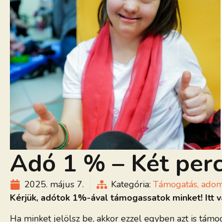
Adó 1 % – Két perc
2025. május 7.
Kategória:
Támogatás, ado
Kérjük, adótok 1%-ával támogassatok minket! Itt va
Ha minket jelölsz be, akkor ezzel egyben azt is támo