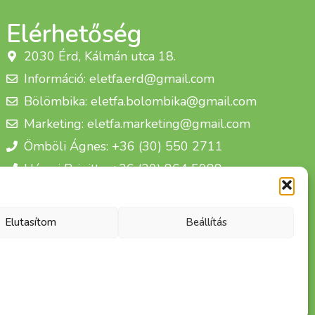
Elérhetőség
2030 Érd, Kálmán utca 18.
Információ: eletfa.erd@gmail.com
Bölömbika: eletfa.bolombika@gmail.com
Marketing: eletfa.marketing@gmail.com
Ömböli Ágnes: +36 (30) 550 2711
Hárosi Brigitta: +36 (30) 864 5988
Életfa Csoport Egyesület
Elutasítom
Beállítás
fenntartva