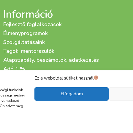
Információ
Fejlesztő foglalkozások
Élményprogramok
Szolgáltatásaink
Tagok, mentorszülők
Alapszabály, beszámolók, adatkezelés
Adó 1 %
Adománygyűjtő kampányaink
Ez a weboldal sütiket használ
Életfa Fejlesztő és Gondozó Központ kialakítása
sségi funkciók
Elfogadom
zösségi média-,
a vonatkozó
t Ön adott meg
Adatkezelési tájékoztató
Cookie
ÁSZF
 2015 | Copyright © 2025 Életfa Csoport | Minden jog 