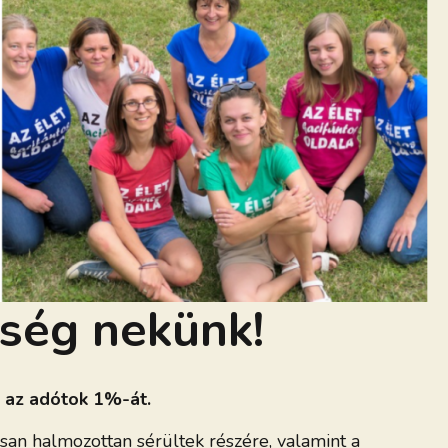
tség nekünk!
i az adótok 1%-át.
osan halmozottan sérültek részére, valamint a