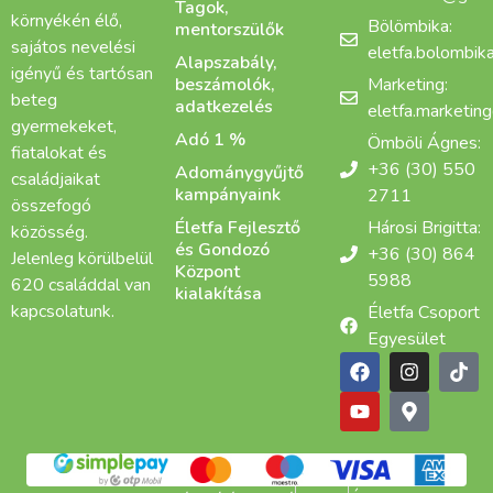
Tagok,
környékén élő,
Bölömbika:
mentorszülők
sajátos nevelési
eletfa.bolombi
Alapszabály,
igényű és tartósan
beszámolók,
Marketing:
beteg
adatkezelés
eletfa.marketin
gyermekeket,
Adó 1 %
Ömböli Ágnes:
fiatalokat és
+36 (30) 550
Adománygyűjtő
családjaikat
kampányaink
2711
összefogó
Életfa Fejlesztő
Hárosi Brigitta:
közösség.
és Gondozó
+36 (30) 864
Jelenleg körülbelül
Központ
5988
620 családdal van
kialakítása
kapcsolatunk.
Életfa Csoport
Egyesület