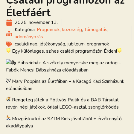
Családi programözön az
Életfáért
2025. november 13.
Kategória:
Programok, közösség
,
Támogatás,
adományozás
családi nap
,
jótékonyság
,
jubileum
,
programok
Egy különleges, színes családi programözön Érden!
Bábszínház: A székely menyecske meg az ördög –
Fabók Mancsi Bábszínháza előadásában
M
ary Poppins az Életfában – a Kacagó Kaci Színházunk
előadásában
Rengeteg játék a Pöttyös Pajtik és a BAB Társulat
révén: népi játékok, óriási LEGO-asztal, zsonglőrködés
Mozgáskuckó az SZTM Kids jóvoltából + érzékenyítő
akadálypálya