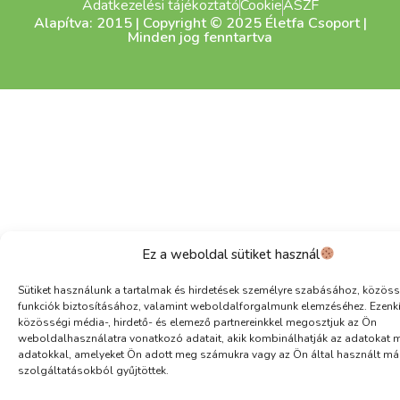
Adatkezelési tájékoztató
Cookie
ÁSZF
Alapítva: 2015 | Copyright © 2025 Életfa Csoport |
Minden jog fenntartva
Ez a weboldal sütiket használ
Sütiket használunk a tartalmak és hirdetések személyre szabásához, közöss
funkciók biztosításához, valamint weboldalforgalmunk elemzéséhez. Ezenk
közösségi média-, hirdető- és elemező partnereinkkel megosztjuk az Ön
weboldalhasználatra vonatkozó adatait, akik kombinálhatják az adatokat 
adatokkal, amelyeket Ön adott meg számukra vagy az Ön által használt má
szolgáltatásokból gyűjtöttek.