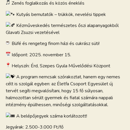
Zenés foglalkozás és közös éneklés
Kutyás bemutatók – trükkök, nevelési tippek
Kézműveskedés természetes őszi alapanyagokból
Glavati Zsuzsi vezetésével
Büfé és rengeteg finom házi és cukrász süti!
Időpont: 2025. november 15.
Helyszín: Érd, Szepes Gyula Művelődési Központ
A program nemcsak szórakoztat, hanem egy nemes
célt is szolgál egyben: az Életfa Csoport Egyesület új
tervét segíti megvalósítani, hogy 15 fő súlyosan,
halmozottan sérült gyermek és fiatal számára nappali
intézmény épülhessen, minőségi szolgáltatásokkal.
A belépőjegyek száma korlátozott!
Jegyárak: 2.500-3.000 Ft/fő