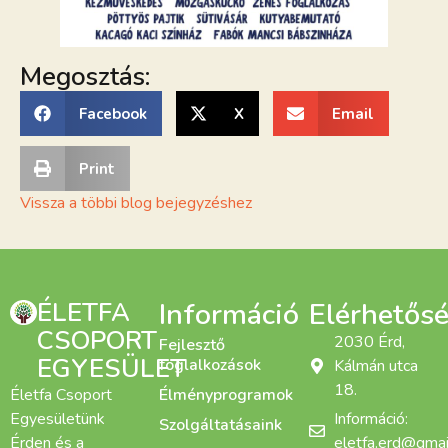
Megosztás:
Facebook
X
Email
Print
Vissza a többi blog bejegyzéshez
ÉLETFA
Információ
Elérhetős
CSOPORT
2030 Érd,
Fejlesztő
EGYESÜLET
foglalkozások
Kálmán utca
18.
Életfa Csoport
Élményprogramok
Egyesületünk
Információ:
Szolgáltatásaink
Érden és a
eletfa.erd@gmai