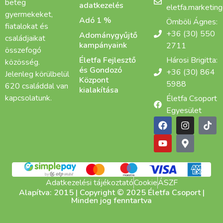
beteg
adatkezelés
eletfa.marketin
gyermekeket,
Adó 1 %
Ömböli Ágnes:
fiatalokat és
+36 (30) 550
Adománygyűjtő
családjaikat
kampányaink
2711
összefogó
Életfa Fejlesztő
Hárosi Brigitta:
közösség.
és Gondozó
+36 (30) 864
Jelenleg körülbelül
Központ
5988
620 családdal van
kialakítása
kapcsolatunk.
Életfa Csoport
Egyesület
Adatkezelési tájékoztató
Cookie
ÁSZF
Alapítva: 2015 | Copyright © 2025 Életfa Csoport |
Minden jog fenntartva