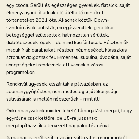
egy csoda. Sérült és egészséges gyerekek, fiatalok, saját
élményanyagból adnak elő átélhető meséket,
történeteket 2021 óta. Akadnak köztük Down-
szindrómások, autisták, mozgássérültek, genetikai
betegséggel születettek, halmozottan sérültek,
diabéteszesek, épek – de mind kacifántosok. Részben ők
maguk írják darabjaikat, részben népmeséket, klasszikus
sztorikat dolgoznak fel. Elmennek iskolába, óvodába, saját
ünnepségeket rendeznek, ott vannak a városi
programokon.
Rendkívül ügyesek, elszántak a pályázásban, az
adománygyűjtésben, nem mellesleg a jótékonysági
sütivásáraik is méltán népszerűek – mint itt!
Önkormányzatunk minden lehető támogatást megad, hogy
egyről ne csak kettőre, de 15-re jussanak:
megalapíthassák a tervezett nappali intézményt.
A mai nap is erről szól: a vidám, változatos programokról