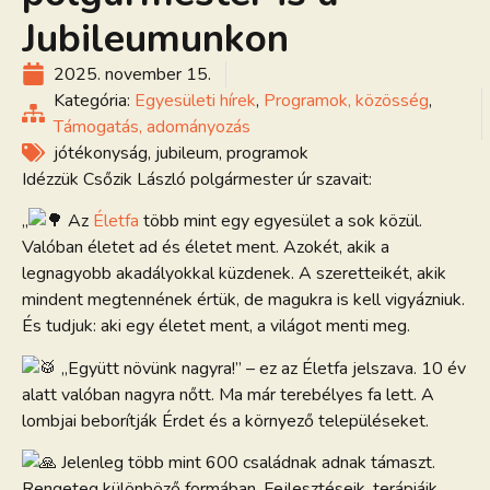
Jubileumunkon
2025. november 15.
Kategória:
Egyesületi hírek
,
Programok, közösség
,
Támogatás, adományozás
jótékonyság
,
jubileum
,
programok
Idézzük Csőzik László polgármester úr szavait:
„
Az
Életfa
több mint egy egyesület a sok közül.
Valóban életet ad és életet ment. Azokét, akik a
legnagyobb akadályokkal küzdenek. A szeretteikét, akik
mindent m
egtennének értük, de magukra is kell vigyázniuk.
És tudjuk: aki egy életet ment, a világot menti meg.
„Együtt növünk nagyra!” – ez az Életfa jelszava. 10 év
alatt valóban nagyra nőtt. Ma már terebélyes fa lett. A
lombjai beborítják Érdet és a környező településeket.
Jelenleg több mint 600 családnak adnak támaszt.
Rengeteg különböző formában. Fejlesztéseik, terápiáik