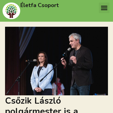
Életfa Csoport
Csőzik László
polgármester is a