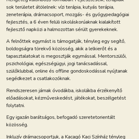
sok területet átölelnek: vízi terápia, kutyás terápia,
zeneterápia, drámacsoport, mozgás- és gyógypedagógiai
fejlesztés, a 6 éven felüli iskoláskorúaknak kialakított
fejlesztő napközi a halmozottan sérült gyerekeknek.
A felnőttek egymást is támogatják, tényleg egy segítő,
boldogságra törekvő közösség, akik a lelkierőt és a
tapasztalatokat is megosztják egymással. Mentorszülői,
pszichológiai, egészségügyi, jogi tanácsadással,
szülőklubbal, online és offline gondoskodással nyújtanak
segédkezet a csatlakozóknak.
Rendszeresen járnak óvodákba, iskolákba érzékenyítő
előadásokat, kézműveskedést, játékokat, beszélgetést
folytatni.
Egy igazán barátságos, befogadó szeretetorientált
közösség.
Inkluzív drámacsoportjuk, a Kacagó Kaci Színház tényleg