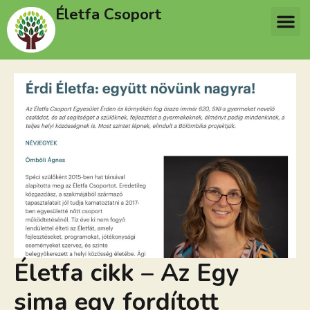
Életfa Csoport
Életfa cikk – Az Egy
sima egy fordított