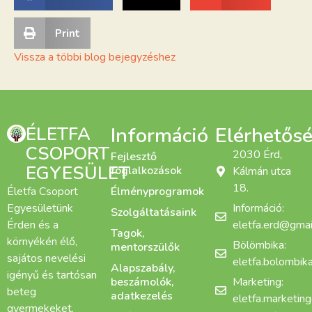
Print
Vissza a többi blog bejegyzéshez
ÉLETFA
Információ
Elérhetős
CSOPORT
2030 Érd,
Fejlesztő
EGYESÜLET
foglalkozások
Kálmán utca
18.
Életfa Csoport
Élményprogramok
Egyesületünk
Információ:
Szolgáltatásaink
Érden és a
eletfa.erd@gmai
Tagok,
környékén élő,
Bölömbika:
mentorszülők
sajátos nevelési
eletfa.bolombi
Alapszabály,
igényű és tartósan
beszámolók,
Marketing:
beteg
adatkezelés
eletfa.marketin
gyermekeket,