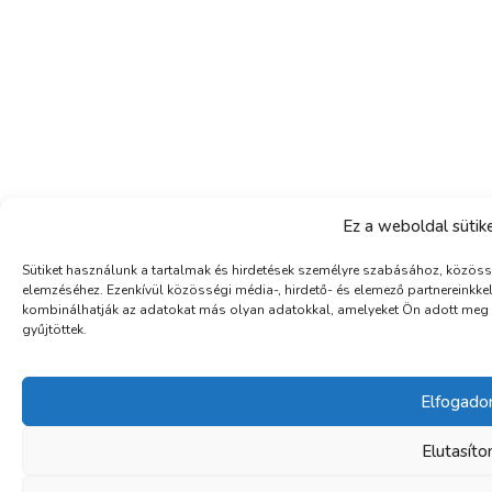
Ez a weboldal sütik
Sütiket használunk a tartalmak és hirdetések személyre szabásához, közös
elemzéséhez. Ezenkívül közösségi média-, hirdető- és elemező partnereinkk
kombinálhatják az adatokat más olyan adatokkal, amelyeket Ön adott meg
gyűjtöttek.
Elfogad
Elutasít