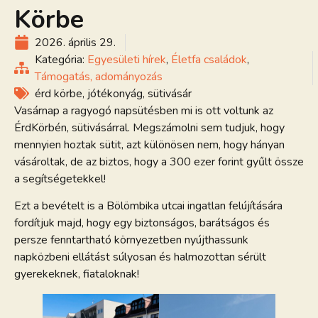
Körbe
2026. április 29.
Kategória:
Egyesületi hírek
,
Életfa családok
,
Támogatás, adományozás
érd körbe
,
jótékonyág
,
sütivásár
Vasárnap a ragyogó napsütésben mi is ott voltunk az
ÉrdKörbén, sütivásárral. Megszámolni sem tudjuk, hogy
mennyien hoztak sütit, azt különösen nem, hogy hányan
vásároltak, de az biztos, hogy a 300 ezer forint gyűlt össze
a segítségetekkel!
Ezt a bevételt is a Bölömbika utcai ingatlan felújítására
fordítjuk majd, hogy egy biztonságos, barátságos és
persze fenntartható környezetben nyújthassunk
napközbeni ellátást súlyosan és halmozottan sérült
gyerekeknek, fiataloknak!