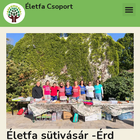
Életfa Csoport
Életfa sütivásár -Érd