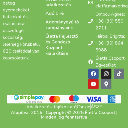
beteg
adatkezelés
eletfa.marketin
gyermekeket,
Adó 1 %
Ömböli Ágnes:
fiatalokat és
+36 (30) 550
Adománygyűjtő
családjaikat
kampányaink
2711
összefogó
Életfa Fejlesztő
Hárosi Brigitta:
közösség.
és Gondozó
+36 (30) 864
Jelenleg körülbelül
Központ
5988
620 családdal van
kialakítása
kapcsolatunk.
Életfa Csoport
Egyesület
Adatkezelési tájékoztató
Cookie
ÁSZF
Alapítva: 2015 | Copyright © 2025 Életfa Csoport |
Minden jog fenntartva