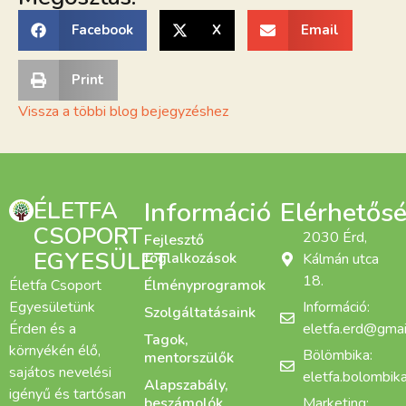
Facebook
X
Email
Print
Vissza a többi blog bejegyzéshez
ÉLETFA
Információ
Elérhetős
CSOPORT
2030 Érd,
Fejlesztő
EGYESÜLET
foglalkozások
Kálmán utca
18.
Életfa Csoport
Élményprogramok
Egyesületünk
Információ:
Szolgáltatásaink
Érden és a
eletfa.erd@gmai
Tagok,
környékén élő,
Bölömbika:
mentorszülők
sajátos nevelési
eletfa.bolombi
Alapszabály,
igényű és tartósan
beszámolók,
Marketing: