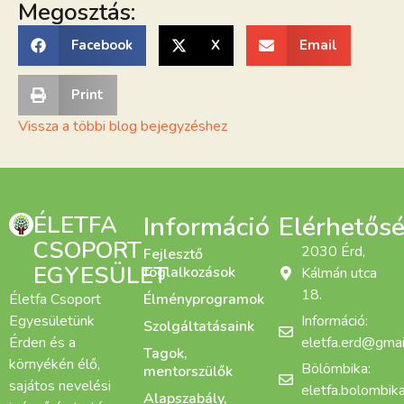
Megosztás:
Facebook
X
Email
Print
Vissza a többi blog bejegyzéshez
ÉLETFA
Információ
Elérhetős
CSOPORT
2030 Érd,
Fejlesztő
EGYESÜLET
foglalkozások
Kálmán utca
18.
Életfa Csoport
Élményprogramok
Egyesületünk
Információ:
Szolgáltatásaink
Érden és a
eletfa.erd@gmai
Tagok,
környékén élő,
Bölömbika:
mentorszülők
sajátos nevelési
eletfa.bolombi
Alapszabály,