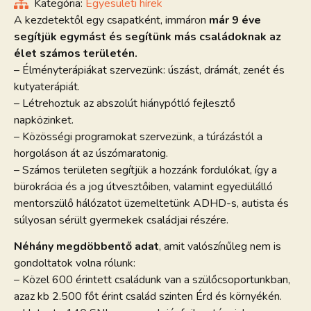
Kategória:
Egyesületi hírek
A kezdetektől egy csapatként, immáron
már 9 éve
segítjük egymást és segítünk más családoknak az
élet számos területén.
– Élményterápiákat szervezünk: úszást, drámát, zenét és
kutyaterápiát.
– Létrehoztuk az abszolút hiánypótló fejlesztő
napközinket.
– Közösségi programokat szervezünk, a túrázástól a
horgoláson át az úszómaratonig.
– Számos területen segítjük a hozzánk fordulókat, így a
bürokrácia és a jog útvesztőiben, valamint egyedülálló
mentorszülő hálózatot üzemeltetünk ADHD-s, autista és
súlyosan sérült gyermekek családjai részére.
Néhány megdöbbentő adat
, amit valószínűleg nem is
gondoltatok volna rólunk:
– Közel 600 érintett családunk van a szülőcsoportunkban,
azaz kb 2.500 főt érint család szinten Érd és környékén.