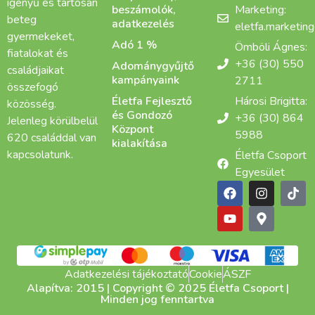
igényű és tartósan
beszámolók,
Marketing:
beteg
adatkezelés
eletfa.marketin
gyermekeket,
Adó 1 %
Ömböli Ágnes:
fiatalokat és
+36 (30) 550
Adománygyűjtő
családjaikat
kampányaink
2711
összefogó
Életfa Fejlesztő
Hárosi Brigitta:
közösség.
és Gondozó
+36 (30) 864
Jelenleg körülbelül
Központ
5988
620 családdal van
kialakítása
kapcsolatunk.
Életfa Csoport
Egyesület
Adatkezelési tájékoztató
Cookie
ÁSZF
Alapítva: 2015 | Copyright © 2025 Életfa Csoport |
Minden jog fenntartva