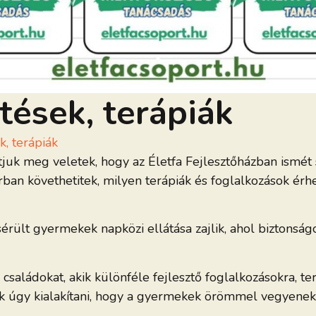
ztések, terápiák
k, terápiák
tjuk meg veletek, hogy az Életfa Fejlesztőházban ismét
rban követhetitek, milyen terápiák és foglalkozások érh
sérült gyermekek napközi ellátása zajlik, ahol biztonsá
családokat, akik különféle fejlesztő foglalkozásokra, t
k úgy kialakítani, hogy a gyermekek örömmel vegyenek 