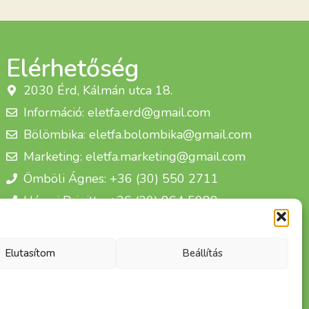
Elérhetőség
2030 Érd, Kálmán utca 18.
Információ: eletfa.erd@gmail.com
Bölömbika: eletfa.bolombika@gmail.com
Marketing: eletfa.marketing@gmail.com
Ömböli Ágnes: +36 (30) 550 2711
Hárosi Brigitta: +36 (30) 864 5988
Életfa Csoport Egyesület
Elutasítom
Beállítás