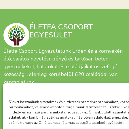
ÉLETFA CSOPORT
EGYESÜLET
Életfa Csoport Egyesületünk Érden és a környékén
élő, sajátos nevelési igényű és tartósan beteg
gyermekeket, fiatalokat és családjaikat összefogó
közösség. Jelenleg körülbelül 620 családdal van
kapcsolatunk.
Sütiket használunk a tartalmak és hirdetések személyre szabásához, közö
biztosításához, valamint weboldalforgalmunk elemzéséhez. Ezenkívül kö
hirdető- és elemező partnereinkkel megosztjuk az Ön weboldalhasználatr
adatait, akik kombinálhatják az adatokat más olyan adatokkal, amelyeke
számukra vagy az Ön által használt más szolgáltatásokból gyűjtöttek.