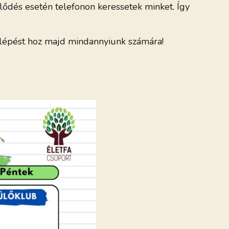
ődés esetén telefonon keressetek minket. Így
őrelépést hoz majd mindannyiunk számára!