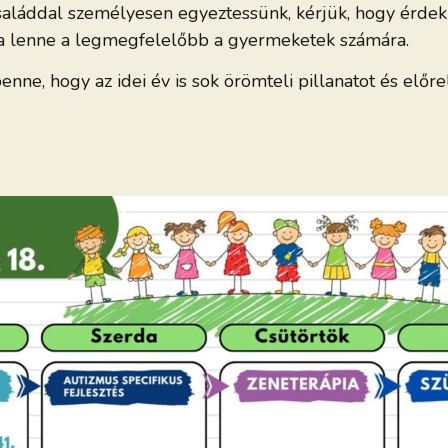
láddal személyesen egyeztessünk, kérjük, hogy érdekl
ma lenne a legmegfelelőbb a gyermeketek számára.
benne, hogy az idei év is sok örömteli pillanatot és el