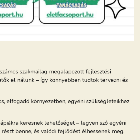
 számos szakmailag megalapozott fejlesztési
etők el nálunk – így könnyebben tudtok tervezni és
gos, elfogadó környezetben, egyéni szükségleteikhez
erápiákra keresnek lehetőséget – legyen szó egyéni
részt benne, és valódi fejlődést élhessenek meg.