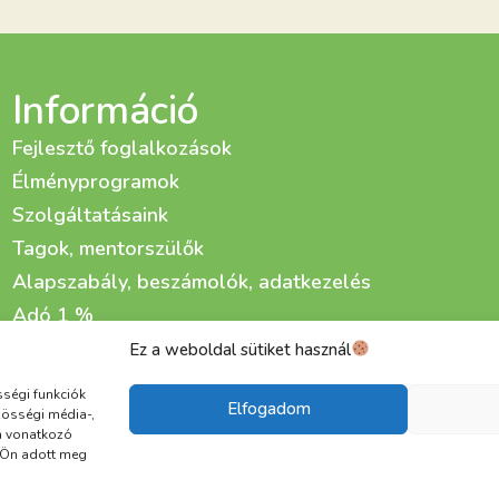
Információ
Fejlesztő foglalkozások
Élményprogramok
Szolgáltatásaink
Tagok, mentorszülők
Alapszabály, beszámolók, adatkezelés
Adó 1 %
Adománygyűjtő kampányaink
Ez a weboldal sütiket használ
Életfa Fejlesztő és Gondozó Központ kialakítása
sségi funkciók
Elfogadom
zösségi média-,
a vonatkozó
t Ön adott meg
Adatkezelési tájékoztató
Cookie
ÁSZF