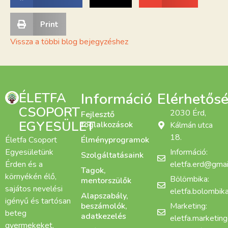
Print
Vissza a többi blog bejegyzéshez
ÉLETFA
Információ
Elérhetős
CSOPORT
2030 Érd,
Fejlesztő
EGYESÜLET
foglalkozások
Kálmán utca
18.
Életfa Csoport
Élményprogramok
Egyesületünk
Információ:
Szolgáltatásaink
Érden és a
eletfa.erd@gmai
Tagok,
környékén élő,
Bölömbika:
mentorszülők
sajátos nevelési
eletfa.bolombi
Alapszabály,
igényű és tartósan
beszámolók,
Marketing:
beteg
adatkezelés
eletfa.marketin
gyermekeket,