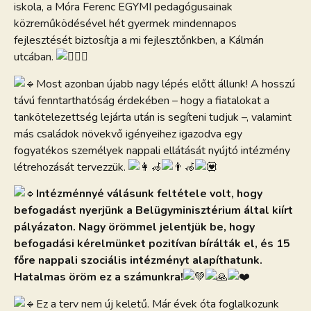
iskola, a Móra Ferenc EGYMI pedagógusainak
közreműködésével hét gyermek mindennapos
fejlesztését biztosítja a mi fejlesztőnkben, a Kálmán
utcában.
Most azonban újabb nagy lépés előtt állunk! A hosszú
távú fenntarthatóság érdekében – hogy a fiatalokat a
tankötelezettség lejárta után is segíteni tudjuk –, valamint
más családok növekvő igényeihez igazodva egy
fogyatékos személyek nappali ellátását nyújtó intézmény
létrehozását tervezzük.
Intézménnyé válásunk feltétele volt, hogy
befogadást nyerjünk a Belügyminisztérium által kiírt
pályázaton. Nagy örömmel jelentjük be, hogy
befogadási kérelmünket pozitívan bírálták el, és 15
főre nappali szociális intézményt alapíthatunk.
Hatalmas öröm ez a számunkra!
Ez a terv nem új keletű. Már évek óta foglalkozunk