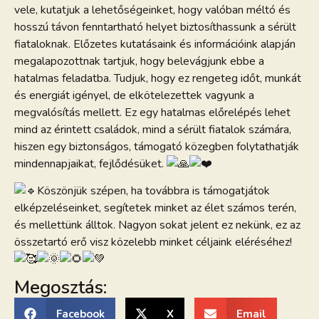
vele, kutatjuk a lehetőségeinket, hogy valóban méltó és
hosszú távon fenntartható helyet biztosíthassunk a sérült
fiataloknak. Előzetes kutatásaink és információink alapján
megalapozottnak tartjuk, hogy belevágjunk ebbe a
hatalmas feladatba. Tudjuk, hogy ez rengeteg időt, munkát
és energiát igényel, de elkötelezettek vagyunk a
megvalósítás mellett. Ez egy hatalmas előrelépés lehet
mind az érintett családok, mind a sérült fiatalok számára,
hiszen egy biztonságos, támogató közegben folytathatják
mindennapjaikat, fejlődésüket.
Köszönjük szépen, ha továbbra is támogatjátok
elképzeléseinket, segítetek minket az élet számos terén,
és mellettünk álltok. Nagyon sokat jelent ez nekünk, ez az
összetartó erő visz közelebb minket céljaink eléréséhez!
Megosztás:
Facebook
X
Email