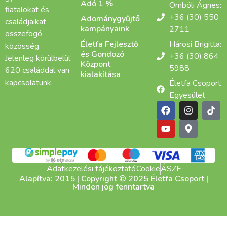
Adó 1 %
Ömböli Ágnes:
fiatalokat és
+36 (30) 550
Adománygyűjtő
családjaikat
kampányaink
2711
összefogó
Életfa Fejlesztő
Hárosi Brigitta:
közösség.
és Gondozó
+36 (30) 864
Jelenleg körülbelül
Központ
5988
620 családdal van
kialakítása
kapcsolatunk.
Életfa Csoport
Egyesület
Adatkezelési tájékoztató
Cookie
ÁSZF
Alapítva: 2015 | Copyright © 2025 Életfa Csoport |
Minden jog fenntartva