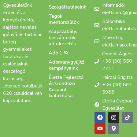
Egyesületünk
Információ:
Szolgáltatásaink
Érden és a
eletfa.erd@gmai
Tagok,
környékén élő,
Bölömbika:
mentorszülők
sajátos nevelési
eletfa.bolombi
Alapszabály,
igényű és tartósan
beszámolók,
Marketing:
beteg
adatkezelés
eletfa.marketin
gyermekeket,
Adó 1 %
Ömböli Ágnes:
fiatalokat és
+36 (30) 550
Adománygyűjtő
családjaikat
kampányaink
2711
összefogó
Életfa Fejlesztő
Hárosi Brigitta:
közösség.
és Gondozó
+36 (30) 864
Jelenleg körülbelül
Központ
5988
620 családdal van
kialakítása
kapcsolatunk.
Életfa Csoport
Egyesület