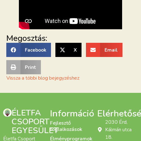
Megosztás:
Facebook
X
Email
Print
Vissza a többi blog bejegyzéshez
ÉLETFA
Információ
Elérhetős
CSOPORT
2030 Érd,
Fejlesztő
EGYESÜLET
foglalkozások
Kálmán utca
18.
Életfa Csoport
Élményprogramok