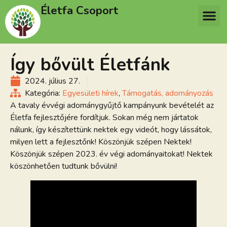
Életfa Csoport
Így bővült Életfánk
2024. július 27.
Kategória:
Egyesületi hírek
,
Támogatás, adományozás
A tavaly évvégi adománygyűjtő kampányunk bevételét az
Életfa fejlesztőjére fordítjuk. Sokan még nem jártatok
nálunk, így készítettünk nektek egy videót, hogy lássátok,
milyen lett a fejlesztőnk! Köszönjük szépen Nektek!
Köszönjük szépen 2023. év végi adományaitokat! Nektek
köszönhetően tudtunk bővülni!