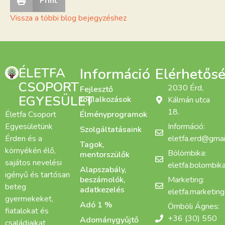
Print
Vissza a többi blog bejegyzéshez
ÉLETFA
Információ
Elérhetős
CSOPORT
2030 Érd,
Fejlesztő
EGYESÜLET
foglalkozások
Kálmán utca
18.
Életfa Csoport
Élményprogramok
Egyesületünk
Információ:
Szolgáltatásaink
Érden és a
eletfa.erd@gmai
Tagok,
környékén élő,
Bölömbika:
mentorszülők
sajátos nevelési
eletfa.bolombi
Alapszabály,
igényű és tartósan
beszámolók,
Marketing:
beteg
adatkezelés
eletfa.marketin
gyermekeket,
Adó 1 %
Ömböli Ágnes:
fiatalokat és
+36 (30) 550
Adománygyűjtő
családjaikat