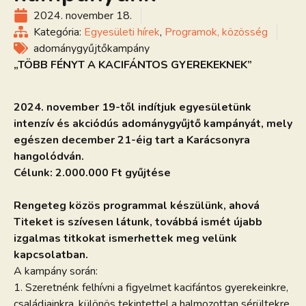
2024. november 18.
Kategória:
Egyesületi hírek
,
Programok, közösség
adománygyűjtőkampány
„TÖBB FÉNYT A KACIFÁNTOS GYEREKEKNEK”
2024. november 19-től indítjuk egyesületünk
intenzív és akciódús adománygyűjtő kampányát, mely
egészen december 21-éig tart a Karácsonyra
hangolódván.
Célunk: 2.000.000 Ft gyűjtése
Rengeteg közös programmal készülünk, ahová
Titeket is szívesen látunk, továbbá ismét újabb
izgalmas titkokat ismerhettek meg velünk
kapcsolatban.
A kampány során:
1. Szeretnénk felhívni a figyelmet kacifántos gyerekeinkre,
családjainkra, különös tekintettel a halmozottan sérültekre,