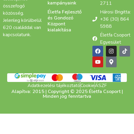
kampányaink
2711
összefogó
Életfa Fejlesztő
Hárosi Brigitta:
közösség.
és Gondozó
+36 (30) 864
Jelenleg körülbelül
Központ
5988
620 családdal van
kialakítása
kapcsolatunk.
Életfa Csoport
Egyesület
Adatkezelési tájékoztató
Cookie
ÁSZF
Alapítva: 2015 | Copyright © 2025 Életfa Csoport |
Minden jog fenntartva