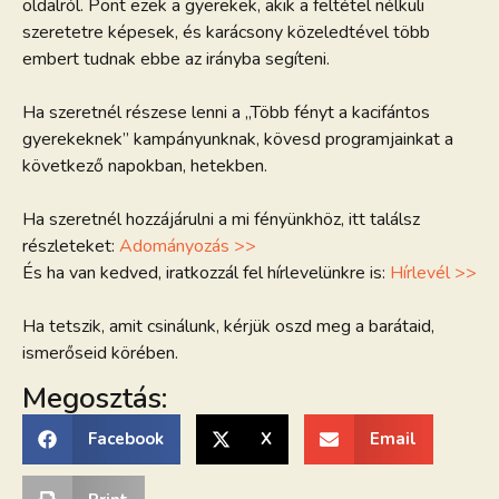
oldalról. Pont ezek a gyerekek, akik a feltétel nélküli
szeretetre képesek, és karácsony közeledtével több
embert tudnak ebbe az irányba segíteni.
Ha szeretnél részese lenni a „Több fényt a kacifántos
gyerekeknek” kampányunknak, kövesd programjainkat a
következő napokban, hetekben.
Ha szeretnél hozzájárulni a mi fényünkhöz, itt találsz
részleteket:
Adományozás >>
És ha van kedved, iratkozzál fel hírlevelünkre is:
Hírlevél >>
Ha tetszik, amit csinálunk, kérjük oszd meg a barátaid,
ismerőseid körében.
Megosztás:
Facebook
X
Email