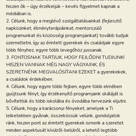
hiszen ők – úgy érzékeljük – kevés figyelmet kapnak a
médiában is.
2. Célunk, hogy a meglévő szolgáltatásainkat (fejlesztő
napközinket, élményterápiáinkat, mentorszülő
programunkat és közösségi programjainkat) tovább tudjuk
üzemeltetni, így az érintett gyerekek és családjaik egyre
több fényhez, egyre több levegőhöz jussanak.
3. FONTOSNAK TARTJUK, HOGY FEJLŐDNI TUDJUNK!
HISZEN VANNAK MÉG NAGY VÁGYAINK, ÉS
SZERETNÉNK MEGVALÓSÍTANI EZEKET a gyerekekek,
a családok érdekében.
4. Célunk, hogy egyre több fejben, egyre több elmében
gyújtsunk fényt, így érzékenyítő programjaink skáláját is
bővítettük és több iskolába és óvodába tervezünk eljutni.
5. Célunk, hogy a karácsonyi fényeket, amelyek a Ti
lelketekben gyúlnak, összekössük velünk, gondoljatok
ránk, hiszen pont az érintett gyerekek ismerik a szeretet
minden aspektusát kívülről-belülről, a lehető legtöbb