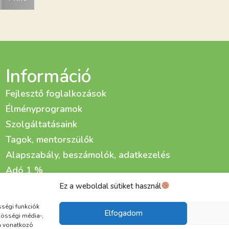
Információ
Fejlesztő foglalkozások
Élményprogramok
Szolgáltatásaink
Tagok, mentorszülők
Alapszabály, beszámolók, adatkezelés
Adó 1 %
Adománygyűjtő kampányaink
Ez a weboldal sütiket használ
Életfa Fejlesztő és Gondozó Központ kialakítása
sségi funkciók
Elfogadom
zösségi média-,
a vonatkozó