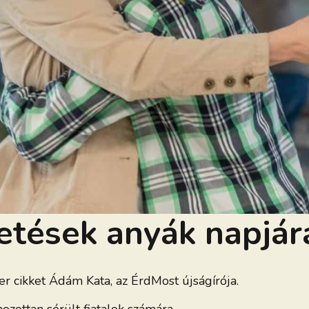
etések anyák napjár
r cikket Ádám Kata, az ÉrdMost újságírója.