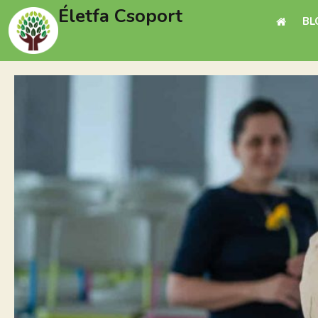
Életfa Csoport
BL