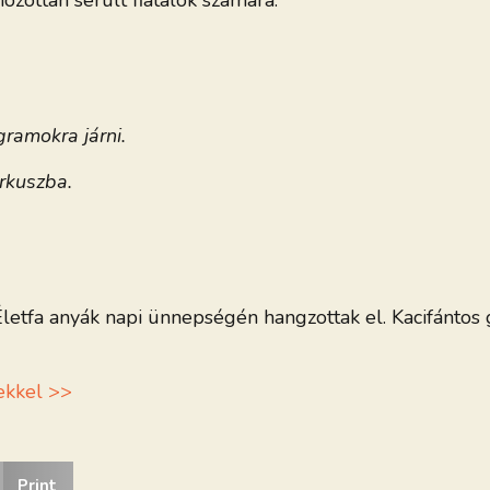
ozottan sérült fiatalok számára.
gramokra járni.
irkuszba.
etfa anyák napi ünnepségén hangzottak el. Kacifántos 
pekkel >>
Print