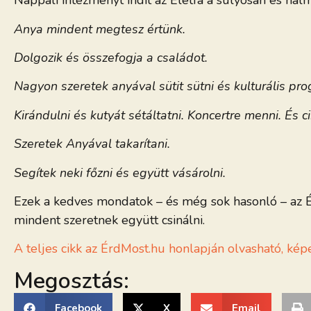
Nappali intézményt indít az Életfa a súlyosan és halm
Anya mindent megtesz értünk.
Dolgozik és összefogja a családot.
Nagyon szeretek anyával sütit sütni és kulturális pro
Kirándulni és kutyát sétáltatni. Koncertre menni. És c
Szeretek Anyával takarítani.
Segítek neki főzni és együtt vásárolni.
Ezek a kedves mondatok – és még sok hasonló – az Él
mindent szeretnek együtt csinálni.
A teljes cikk az ÉrdMost.hu honlapján olvasható, ké
Megosztás:
Facebook
X
Email