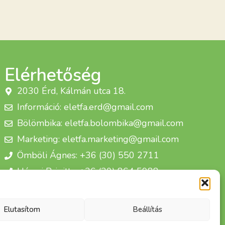
Elérhetőség
2030 Érd, Kálmán utca 18.
Információ: eletfa.erd@gmail.com
Bölömbika: eletfa.bolombika@gmail.com
Marketing: eletfa.marketing@gmail.com
Ömböli Ágnes: +36 (30) 550 2711
Hárosi Brigitta: +36 (30) 864 5988
Életfa Csoport Egyesület
Elutasítom
Beállítás