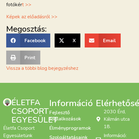
fotókér
t >>
Képek az előadásról >>
Megosztás:
Facebook
X
Email
Print
Vissza a többi blog bejegyzéshez
ÉLETFA
Információ
Elérhetős
CSOPORT
2030 Érd,
Fejlesztő
EGYESÜLET
foglalkozások
Kálmán utca
18.
Életfa Csoport
Élményprogramok
Egyesületünk
Információ:
Szolgáltatásaink