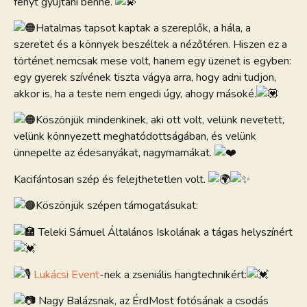
fényt gyújtani benne.
Hatalmas tapsot kaptak a szereplők, a hála, a
szeretet és a könnyek beszéltek a nézőtéren. Hiszen ez a
történet nemcsak mese volt, hanem egy üzenet is egyben:
egy gyerek szívének tiszta vágya arra, hogy adni tudjon,
akkor is, ha a teste nem engedi úgy, ahogy másoké.
Köszönjük mindenkinek, aki ott volt, velünk nevetett,
velünk könnyezett meghatódottságában, és velünk
ünnepelte az édesanyákat, nagymamákat.
Kacifántosan szép és felejthetetlen volt.
Köszönjük szépen támogatásukat:
Teleki Sámuel Általános Iskolának a tágas helyszínért
Lukácsi Event
-nek a zseniális hangtechnikért:
Nagy Balázsnak, az ÉrdMost fotósának a csodás