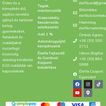
Érden és a
eletfa.erd@gmai
Tagok,
környékén élő,
Bölömbika:
mentorszülők
sajátos nevelési
eletfa.bolombi
Alapszabály,
igényű és tartósan
beszámolók,
Marketing:
beteg
adatkezelés
eletfa.marketin
gyermekeket,
Adó 1 %
Ömböli Ágnes:
fiatalokat és
+36 (30) 550
Adománygyűjtő
családjaikat
kampányaink
2711
összefogó
Életfa Fejlesztő
Hárosi Brigitta:
közösség.
és Gondozó
+36 (30) 864
Jelenleg körülbelül
Központ
5988
620 családdal van
kialakítása
kapcsolatunk.
Életfa Csoport
Egyesület