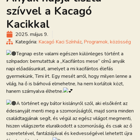
szívvel a Kacagó
Kacikkal
2025. május 9.
Kategória:
Kacagó Kaci Színház
,
Programok, közösség
Tegnap este valami egészen különleges történt a
színpadon: bemutattuk a „Kacifántos mese” című anyák
napi előadásunkat, amelyet a mi kacifántos élefás
gyermekünk, Timi írt. Egy mesét arról, hogy milyen lenne a
világ, ha ő is bárhová elmehetne, ha nem korlátok közt,
hanem szárnyalva élhetne.
A történet egy bátor kislányról szól, aki elsőként az
édesanyját menti meg a szomorúságtól, majd sorra minden
családtagjának segít, és végül az egész világot megmenti,
hiszen világszerte eluralkodott a szomorúság, és csak az ő
szeretetével, fantáziájával és kedvességével lehetett újra