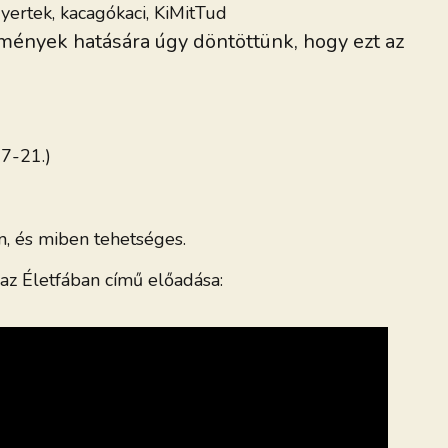
yertek
,
kacagókaci
,
KiMitTud
élmények hatására úgy döntöttünk, hogy ezt az
17-21.)
n, és miben tehetséges.
 az Életfában című előadása: