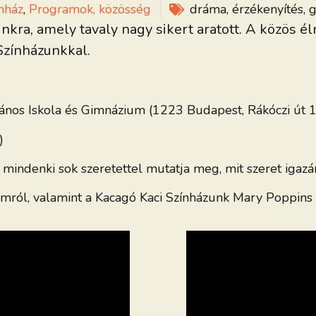
nház
,
Programok, közösség
dráma
,
érzékenyítés
,
g
unkra, amely tavaly nagy sikert aratott. A közös 
Színházunkkal.
lános Iskola és Gimnázium (1223 Budapest, Rákóczi út 
)
 mindenki sok szeretettel mutatja meg, mit szeret igazá
eumról, valamint a Kacagó Kaci Színházunk Mary Poppins