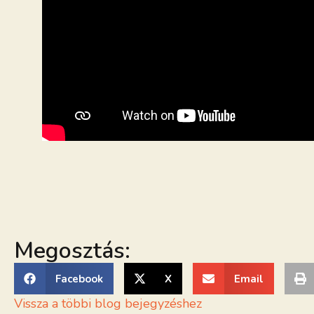
Megosztás:
Facebook
X
Email
Vissza a többi blog bejegyzéshez