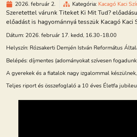
2026. február 2.
Kategória:
Kacagó Kaci Szí
Szeretettel várunk Titeket Ki Mit Tud? előadás
előadást is hagyománnyá tesszük Kacagó Kaci 
Dátum: 2026. február 17. kedd, 16.30-18.00
Helyszín: Rózsakerti Demjén István Református Álta
Belépés: díjmentes (adományokat szívesen fogadunk
A gyerekek és a fiatalok nagy izgalommal készülnek,
Teljes riport és összefoglaló a 10 éves Életfa jubil