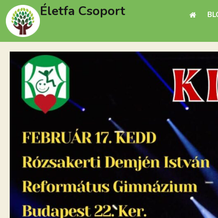
Életfa Csoport
BL