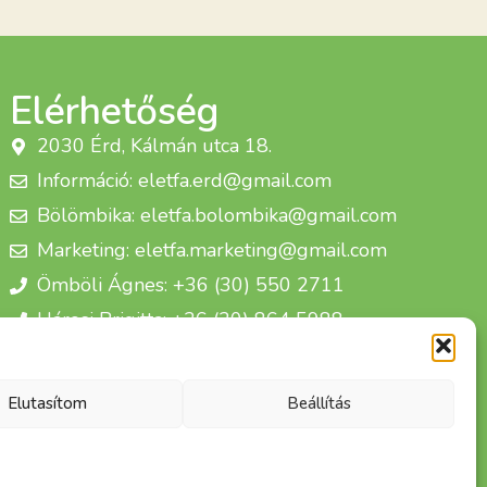
Elérhetőség
2030 Érd, Kálmán utca 18.
Információ: eletfa.erd@gmail.com
Bölömbika: eletfa.bolombika@gmail.com
Marketing: eletfa.marketing@gmail.com
Ömböli Ágnes: +36 (30) 550 2711
Hárosi Brigitta: +36 (30) 864 5988
Életfa Csoport Egyesület
Elutasítom
Beállítás