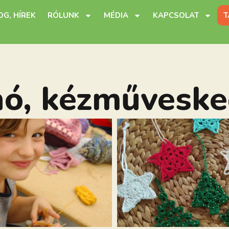
OG, HÍREK
RÓLUNK
MÉDIA
KAPCSOLAT
T
nó, kézműveske