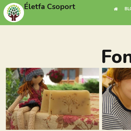
Életfa Csoport
BL
Fo