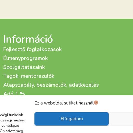
Információ
Fejlesztő foglalkozások
Élményprogramok
Szolgáltatásaink
Tagok, mentorszülők
Alapszabály, beszámolók, adatkezelés
Adó 1 %
Adománygyűjtő kampányaink
Ez a weboldal sütiket használ
Életfa Fejlesztő és Gondozó Központ kialakítása
sségi funkciók
Elfogadom
zösségi média-,
a vonatkozó
t Ön adott meg