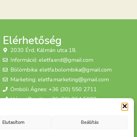
Elérhetőség
2030 Érd, Kálmán utca 18.
Információ: eletfa.erd@gmail.com
Bölömbika: eletfa.bolombika@gmail.com
Marketing: eletfa.marketing@gmail.com
Ömböli Ágnes: +36 (30) 550 2711
Hárosi Brigitta: +36 (30) 864 5988
Életfa Csoport Egyesület
Elutasítom
Beállítás