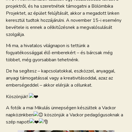
projektről, és ha szeretnétek támogatni a Bölömbika
Projektet, az épület felújítását, akkor a megadott linken
keresztül tudtok hozzájárulni. A november 15-i esemény
bevétele is ennek a célkitűzésnek a megvalósulását
szolgálja.
Mi ma, a hivatalos világnapon is tettünk a
fogyatékossággal élő emberekért – és bárcsak még
többet, még gyorsabban tehetnénk.
De ha segítesz – kapcsolatokkal, eszközzel, anyaggal,
anyagi támogatással vagy a kreativitásoddal, azaz az
emberségeddel – akkor elérjük a célunkat.
Köszönjük!
A fotók a mai Mikulás ünnepségen készültek a Vackor
napközinkben
köszönjük a Vackor pedagógusoknak a
szép napot!