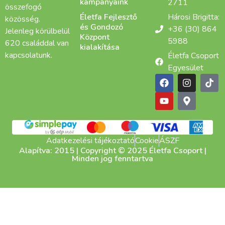
kampányaink
2711
összefogó
Életfa Fejlesztő
Hárosi Brigitta:
közösség.
és Gondozó
+36 (30) 864
Jelenleg körülbelül
Központ
5988
620 családdal van
kialakítása
kapcsolatunk.
Életfa Csoport
Egyesület
Adatkezelési tájékoztató
Cookie
ÁSZF
Alapítva: 2015 | Copyright © 2025 Életfa Csoport |
Minden jog fenntartva