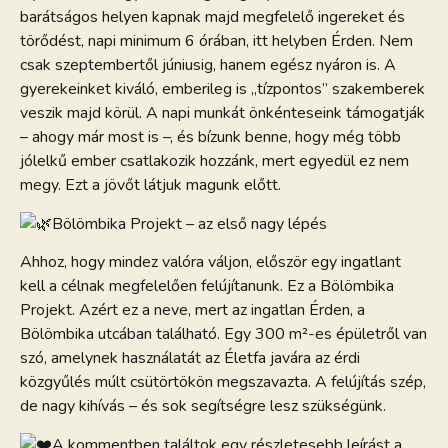
barátságos helyen kapnak majd megfelelő ingereket és
törődést, napi minimum 6 órában, itt helyben Érden. Nem
csak szeptembertől júniusig, hanem egész nyáron is. A
gyerekeinket kiváló, emberileg is „tízpontos” szakemberek
veszik majd körül. A napi munkát önkénteseink támogatják
– ahogy már most is –, és bízunk benne, hogy még több
jólelkű ember csatlakozik hozzánk, mert egyedül ez nem
megy. Ezt a jövőt látjuk magunk előtt.
Bölömbika Projekt – az első nagy lépés
Ahhoz, hogy mindez valóra váljon, először egy ingatlant
kell a célnak megfelelően felújítanunk. Ez a Bölömbika
Projekt. Azért ez a neve, mert az ingatlan Érden, a
Bölömbika utcában található. Egy 300 m²-es épületről van
szó, amelynek használatát az Életfa javára az érdi
közgyűlés múlt csütörtökön megszavazta. A felújítás szép,
de nagy kihívás – és sok segítségre lesz szükségünk.
A kommentben találtok egy részletesebb leírást a