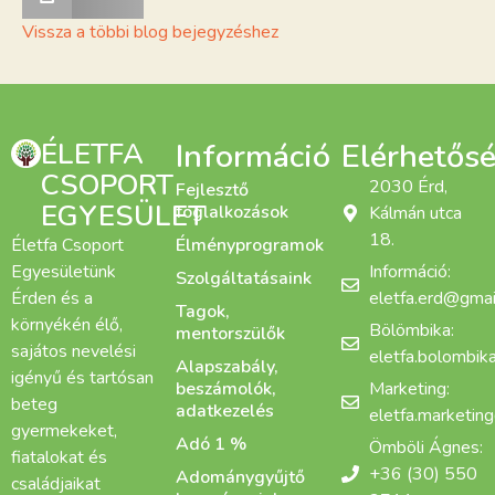
Vissza a többi blog bejegyzéshez
ÉLETFA
Információ
Elérhetős
CSOPORT
2030 Érd,
Fejlesztő
EGYESÜLET
foglalkozások
Kálmán utca
18.
Életfa Csoport
Élményprogramok
Egyesületünk
Információ:
Szolgáltatásaink
Érden és a
eletfa.erd@gmai
Tagok,
környékén élő,
Bölömbika:
mentorszülők
sajátos nevelési
eletfa.bolombi
Alapszabály,
igényű és tartósan
beszámolók,
Marketing:
beteg
adatkezelés
eletfa.marketin
gyermekeket,
Adó 1 %
Ömböli Ágnes:
fiatalokat és
+36 (30) 550
Adománygyűjtő
családjaikat