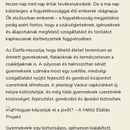
hiszen nap mint nap értük tevékenykedünk. De a mai nap
különleges: a fogyatékossággal élő emberek világnapja.
Ők első
sorban emberek – a fogyatékosság megjelölése
pedig azért fontos, hogy a szükségleteiknek, igényeiknek
és állapotuknak megfelelő szolgáltatást és törődést
kaphassanak élethelyzeteik függvényében.
Az Életfa missziója, hogy élhető életet teremtsen az
érintett gyerekeknek, fiataloknak és természetesen a
családjaiknak is. A súlyosan és halmozottan sérült
gyermekeink számára most egy sokféle, minőségi
szolgáltatást nyújtó fejlesztő és gondozó központot
szeretnénk létrehozni. A jelenlegi Vackor napközinket új
helyre költöztetjük, és még több gyermeknek szeretnénk
közösséget, fejlesztést, gondozást és ápolást biztosítani.
Hogyan képzeljük el a jövőt? – A Méltó Ellátás
Projekt
Gyermekeink egy biztonságos, igényesen kialakított,