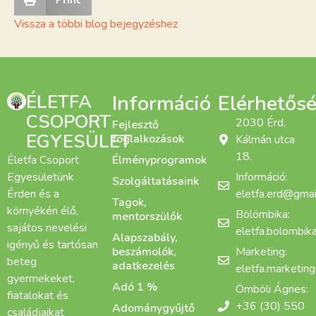
Vissza a többi blog bejegyzéshez
ÉLETFA
Információ
Elérhetős
CSOPORT
2030 Érd,
Fejlesztő
EGYESÜLET
foglalkozások
Kálmán utca
18.
Életfa Csoport
Élményprogramok
Egyesületünk
Információ:
Szolgáltatásaink
Érden és a
eletfa.erd@gmai
Tagok,
környékén élő,
Bölömbika:
mentorszülők
sajátos nevelési
eletfa.bolombi
Alapszabály,
igényű és tartósan
beszámolók,
Marketing:
beteg
adatkezelés
eletfa.marketin
gyermekeket,
Adó 1 %
Ömböli Ágnes:
fiatalokat és
+36 (30) 550
Adománygyűjtő
családjaikat