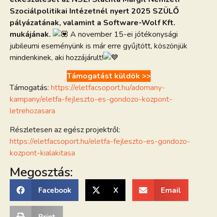
Szociálpolitikai Intézetnél nyert 2025 SZÜLŐ
pályázatának, valamint a Software-Wolf Kft.
mukájának.
A november 15-ei jótékonysági
jubileumi eseményünk is már erre gyűjtött, köszönjük
mindenkinek, aki hozzájárult!
Támogatást küldök >>
Támogatás:
https://eletfacsoport.hu/adomany-
kampany/eletfa-fejleszto-es-gondozo-kozpont-
letrehozasara
Részletesen az egész projektről:
https://eletfacsoport.hu/eletfa-fejleszto-es-gondozo-
kozpont-kialakitasa
Megosztás:
Facebook
X
Email
Print