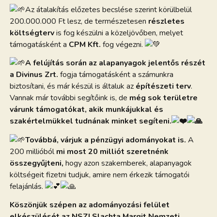
Az átalakítás előzetes becslése szerint körülbelül
200.000.000 Ft lesz, de természetesen
részletes
költségterv
is fog készülni a közeljövőben, melyet
támogatásként a
CPM Kft.
fog végezni.
A felújítás során az alapanyagok jelentős részét
a Divinus Zrt.
fogja támogatásként a számunkra
biztosítani, és már készül is általuk az
építészeti terv
.
Vannak már további segítőink is, de
még sok területre
várunk támogatókat, akik munkájukkal és
szakértelmükkel tudnának minket segíteni.
Továbbá, várjuk a pénzügyi adományokat is.
A
200 millióból
mi most 20 milliót szeretnénk
összegyűjteni,
hogy azon szakemberek, alapanyagok
költségeit fizetni tudjuk, amire nem érkezik támogatói
felajánlás.
Köszönjük szépen az adományozási felület
elkészülését az NSZI Slachta Margit Nemzeti