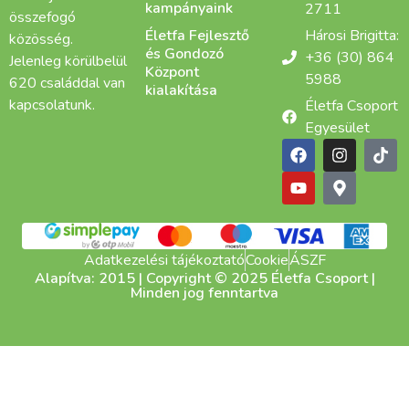
kampányaink
2711
összefogó
Életfa Fejlesztő
Hárosi Brigitta:
közösség.
és Gondozó
+36 (30) 864
Jelenleg körülbelül
Központ
5988
620 családdal van
kialakítása
kapcsolatunk.
Életfa Csoport
Egyesület
Adatkezelési tájékoztató
Cookie
ÁSZF
Alapítva: 2015 | Copyright © 2025 Életfa Csoport |
Minden jog fenntartva