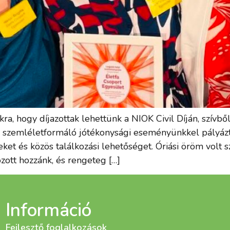
, hogy díjazottak lehettünk a NIOK Civil Díján, szívből
, szemléletformáló jótékonysági eseményünkkel pályáz
ket és közös találkozási lehetőséget. Óriási öröm volt
zott hozzánk, és rengeteg […]
Információ
Fejlesztő foglalkozások