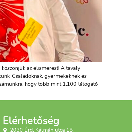
 köszönjük az elismerést! A tavaly
tunk. Családoknak, gyermekeknek és
 számunkra, hogy több mint 1.100 látogató
Elérhetőség
2030 Érd, Kálmán utca 18.