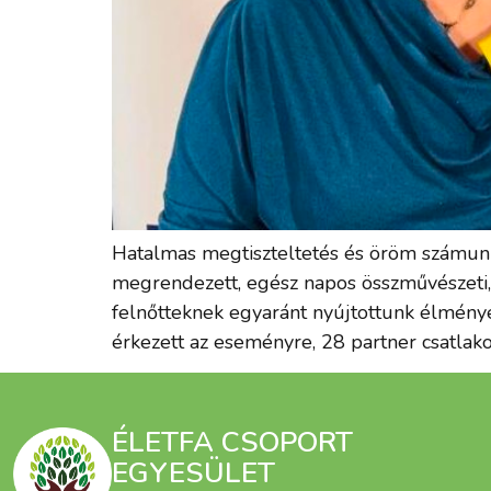
Hatalmas megtiszteltetés és öröm számunkra
megrendezett, egész napos összművészeti
felnőtteknek egyaránt nyújtottunk élménye
érkezett az eseményre, 28 partner csatlako
ÉLETFA CSOPORT
EGYESÜLET