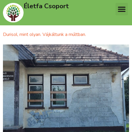
Életfa Csoport
Durisol, mint olyan. Vájkáltunk a múltban.