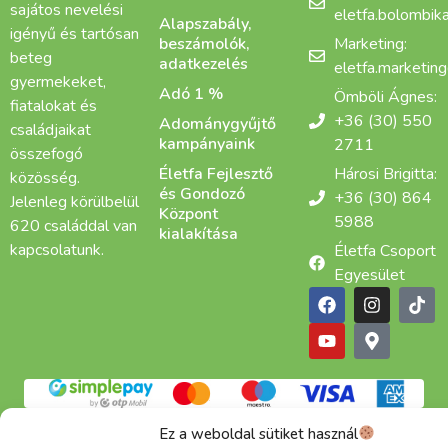
sajátos nevelési
eletfa.bolombi
Alapszabály,
igényű és tartósan
beszámolók,
Marketing:
beteg
adatkezelés
eletfa.marketin
gyermekeket,
Adó 1 %
Ömböli Ágnes:
fiatalokat és
+36 (30) 550
Adománygyűjtő
családjaikat
kampányaink
2711
összefogó
Életfa Fejlesztő
Hárosi Brigitta:
közösség.
és Gondozó
+36 (30) 864
Jelenleg körülbelül
Központ
5988
620 családdal van
kialakítása
kapcsolatunk.
Életfa Csoport
Egyesület
Adatkezelési tájékoztató
Cookie
ÁSZF
Ez a weboldal sütiket használ
Alapítva: 2015 | Copyright © 2025 Életfa Csoport |