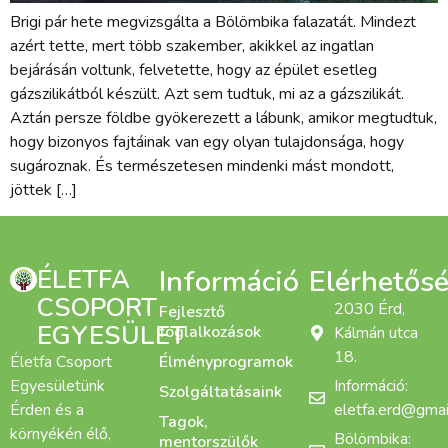
Brigi pár hete megvizsgálta a Bölömbika falazatát. Mindezt
azért tette, mert több szakember, akikkel az ingatlan
bejárásán voltunk, felvetette, hogy az épület esetleg
gázszilikátból készült. Azt sem tudtuk, mi az a gázszilikát.
Aztán persze földbe gyökerezett a lábunk, amikor megtudtuk,
hogy bizonyos fajtáinak van egy olyan tulajdonsága, hogy
sugároznak. És természetesen mindenki mást mondott,
jöttek […]
ÉLETFA
Információ
Elérhetős
CSOPORT
2030 Érd,
Fejlesztő
EGYESÜLET
foglalkozások
Kálmán utca
18.
Életfa Csoport
Élményprogramok
Egyesületünk
Információ:
Szolgáltatásaink
Érden és a
eletfa.erd@gmai
Tagok,
környékén élő,
Bölömbika:
mentorszülők