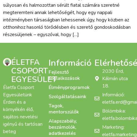
súlyosan és halmozottan sérült fiatal számára szeretné
megteremteni annak lehetőségét, hogy egy nappali
intézményben társaságban lehessenek úgy, hogy közben az
otthonihoz hasonló törődésben és szerető gondoskodásban
részesüljenek – egyszóval, hogy […]
ÉLETFA
Információ
Elérhetős
CSOPORT
2030 Érd,
Fejlesztő
EGYESÜLET
foglalkozások
Kálmán utca
18.
Életfa Csoport
Élményprogramok
Egyesületünk
Információ:
Szolgáltatásaink
Érden és a
eletfa.erd@gmai
Tagok,
környékén élő,
Bölömbika:
mentorszülők
sajátos nevelési
eletfa.bolombi
Alapszabály,
igényű és tartósan
beszámolók,
Marketing:
beteg
adatkezelés
eletfa.marketin