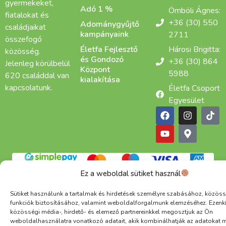
gyermekeket,
Adó 1 %
Ömböli Ágnes:
fiatalokat és
+36 (30) 550
Adománygyűjtő
családjaikat
kampányaink
2711
összefogó
Életfa Fejlesztő
Hárosi Brigitta:
közösség.
és Gondozó
+36 (30) 864
Jelenleg körülbelül
Központ
5988
620 családdal van
kialakítása
kapcsolatunk.
Életfa Csoport
Egyesület
Adatkezelési tájékoztató
Cookie
ÁSZF
Ez a weboldal sütiket használ
Alapítva: 2015 | Copyright © 2025 Életfa Csoport |
Minden jog fenntartva
Sütiket használunk a tartalmak és hirdetések személyre szabásához, közöss
funkciók biztosításához, valamint weboldalforgalmunk elemzéséhez. Ezenk
közösségi média-, hirdető- és elemező partnereinkkel megosztjuk az Ön
weboldalhasználatra vonatkozó adatait, akik kombinálhatják az adatokat 