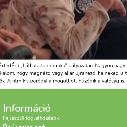
 ÉrtedÉrd „Láthatatlan munka” pályázatán. Nagyon nagy s
alkalom, hogy megnézd vagy akár újranézd, ha neked is t
. A film kis paródiája mögött ott húzódik a valóság is. 
Információ
Fejlesztő foglalkozások
Élményprogramok