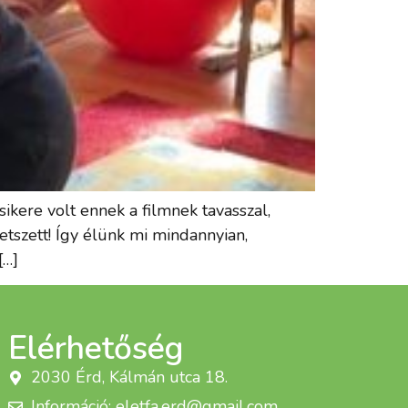
ikere volt ennek a filmnek tavasszal,
etszett! Így élünk mi mindannyian,
[…]
Elérhetőség
2030 Érd, Kálmán utca 18.
Információ: eletfa.erd@gmail.com