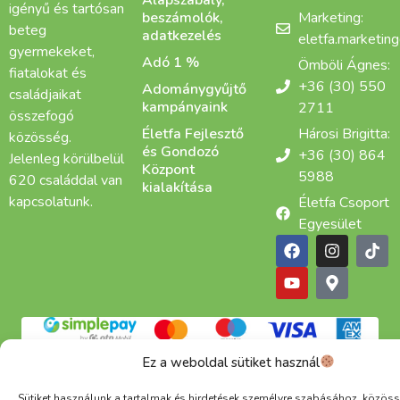
Alapszabály,
igényű és tartósan
beszámolók,
Marketing:
beteg
adatkezelés
eletfa.marketin
gyermekeket,
Adó 1 %
Ömböli Ágnes:
fiatalokat és
+36 (30) 550
Adománygyűjtő
családjaikat
kampányaink
2711
összefogó
Életfa Fejlesztő
Hárosi Brigitta:
közösség.
és Gondozó
+36 (30) 864
Jelenleg körülbelül
Központ
5988
620 családdal van
kialakítása
kapcsolatunk.
Életfa Csoport
Egyesület
Adatkezelési tájékoztató
Cookie
ÁSZF
Ez a weboldal sütiket használ
Alapítva: 2015 | Copyright © 2025 Életfa Csoport |
Minden jog fenntartva
Sütiket használunk a tartalmak és hirdetések személyre szabásához, közöss