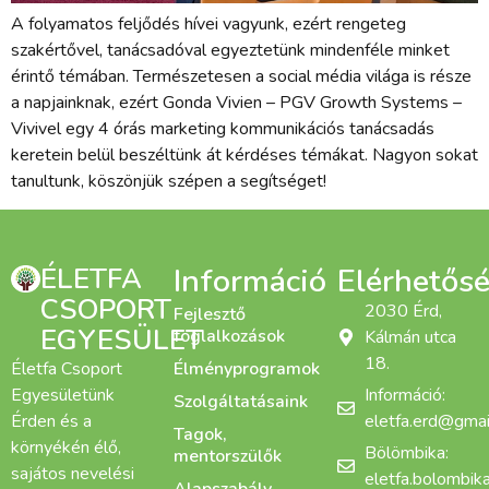
A folyamatos feljődés hívei vagyunk, ezért rengeteg
szakértővel, tanácsadóval egyeztetünk mindenféle minket
érintő témában. Természetesen a social média világa is része
a napjainknak, ezért Gonda Vivien – PGV Growth Systems –
Vivivel egy 4 órás marketing kommunikációs tanácsadás
keretein belül beszéltünk át kérdéses témákat. Nagyon sokat
tanultunk, köszönjük szépen a segítséget!
ÉLETFA
Információ
Elérhetős
CSOPORT
2030 Érd,
Fejlesztő
EGYESÜLET
foglalkozások
Kálmán utca
18.
Életfa Csoport
Élményprogramok
Egyesületünk
Információ:
Szolgáltatásaink
Érden és a
eletfa.erd@gmai
Tagok,
környékén élő,
Bölömbika:
mentorszülők
sajátos nevelési
eletfa.bolombi