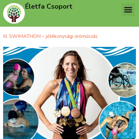
Életfa Csoport
III. SWIMATHON – jótékonysági örömúszás