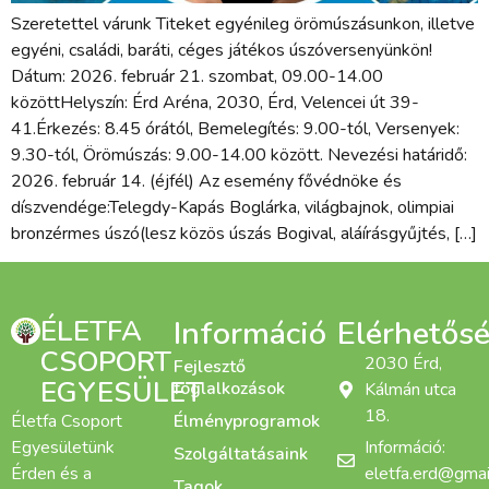
Szeretettel várunk Titeket egyénileg örömúszásunkon, illetve
egyéni, családi, baráti, céges játékos úszóversenyünkön!
Dátum: 2026. február 21. szombat, 09.00-14.00
közöttHelyszín: Érd Aréna, 2030, Érd, Velencei út 39-
41.Érkezés: 8.45 órától, Bemelegítés: 9.00-tól, Versenyek:
9.30-tól, Örömúszás: 9.00-14.00 között. Nevezési határidő:
2026. február 14. (éjfél) Az esemény fővédnöke és
díszvendége:Telegdy-Kapás Boglárka, világbajnok, olimpiai
bronzérmes úszó(lesz közös úszás Bogival, aláírásgyűjtés, […]
ÉLETFA
Információ
Elérhetős
CSOPORT
2030 Érd,
Fejlesztő
EGYESÜLET
foglalkozások
Kálmán utca
18.
Életfa Csoport
Élményprogramok
Egyesületünk
Információ:
Szolgáltatásaink
Érden és a
eletfa.erd@gmai
Tagok,