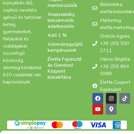
környékén élő,
Bölömbika:
mentorszülők
sajátos nevelési
eletfa.bolombi
Alapszabály,
igényű és tartósan
beszámolók,
Marketing:
beteg
adatkezelés
eletfa.marketin
gyermekeket,
Adó 1 %
Ömböli Ágnes:
fiatalokat és
+36 (30) 550
Adománygyűjtő
családjaikat
kampányaink
2711
összefogó
Életfa Fejlesztő
Hárosi Brigitta:
közösség.
és Gondozó
+36 (30) 864
Jelenleg körülbelül
Központ
5988
620 családdal van
kialakítása
kapcsolatunk.
Életfa Csoport
Egyesület
Adatkezelési tájékoztató
Cookie
ÁSZF