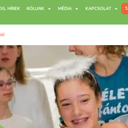
OG, HÍREK
RÓLUNK
MÉDIA
KAPCSOLAT
T
k!