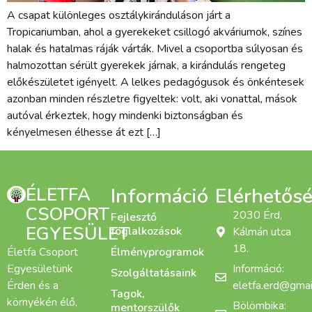
A csapat különleges osztálykiránduláson járt a
Tropicariumban, ahol a gyerekeket csillogó akváriumok, színes
halak és hatalmas ráják várták. Mivel a csoportba súlyosan és
halmozottan sérült gyerekek járnak, a kirándulás rengeteg
előkészületet igényelt. A lelkes pedagógusok és önkéntesek
azonban minden részletre figyeltek: volt, aki vonattal, mások
autóval érkeztek, hogy mindenki biztonságban és
kényelmesen élhesse át ezt […]
ÉLETFA
Információ
Elérhetős
CSOPORT
2030 Érd,
Fejlesztő
EGYESÜLET
foglalkozások
Kálmán utca
18.
Életfa Csoport
Élményprogramok
Egyesületünk
Információ:
Szolgáltatásaink
Érden és a
eletfa.erd@gmai
Tagok,
környékén élő,
Bölömbika:
mentorszülők