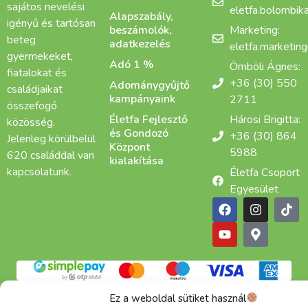
sajátos nevelési
eletfa.bolombi
Alapszabály,
igényű és tartósan
beszámolók,
Marketing:
beteg
adatkezelés
eletfa.marketin
gyermekeket,
Adó 1 %
Ömböli Ágnes:
fiatalokat és
+36 (30) 550
Adománygyűjtő
családjaikat
kampányaink
2711
összefogó
Életfa Fejlesztő
Hárosi Brigitta:
közösség.
és Gondozó
+36 (30) 864
Jelenleg körülbelül
Központ
5988
620 családdal van
kialakítása
kapcsolatunk.
Életfa Csoport
Egyesület
Adatkezelési tájékoztató
Cookie
ÁSZF
Ez a weboldal sütiket használ
Alapítva: 2015 | Copyright © 2025 Életfa Csoport |