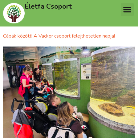
Életfa Csoport
Cápák között! A Vackor csoport felejthetetlen napja!