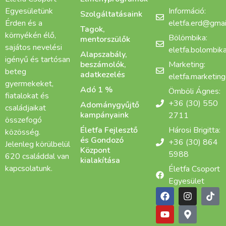
Egyesületünk
Információ:
Szolgáltatásaink
Érden és a
eletfa.erd@gmai
Tagok,
környékén élő,
Bölömbika:
mentorszülők
sajátos nevelési
eletfa.bolombi
Alapszabály,
igényű és tartósan
beszámolók,
Marketing:
beteg
adatkezelés
eletfa.marketin
gyermekeket,
Adó 1 %
Ömböli Ágnes:
fiatalokat és
+36 (30) 550
Adománygyűjtő
családjaikat
kampányaink
2711
összefogó
Életfa Fejlesztő
Hárosi Brigitta:
közösség.
és Gondozó
+36 (30) 864
Jelenleg körülbelül
Központ
5988
620 családdal van
kialakítása
kapcsolatunk.
Életfa Csoport
Egyesület