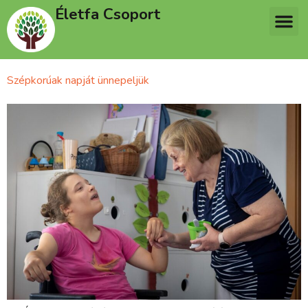
Életfa Csoport
Szépkorúak napját ünnepeljük