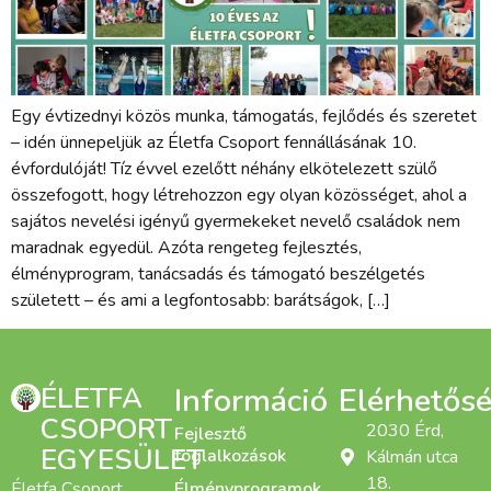
Egy évtizednyi közös munka, támogatás, fejlődés és szeretet
– idén ünnepeljük az Életfa Csoport fennállásának 10.
évfordulóját! Tíz évvel ezelőtt néhány elkötelezett szülő
összefogott, hogy létrehozzon egy olyan közösséget, ahol a
sajátos nevelési igényű gyermekeket nevelő családok nem
maradnak egyedül. Azóta rengeteg fejlesztés,
élményprogram, tanácsadás és támogató beszélgetés
született – és ami a legfontosabb: barátságok, […]
ÉLETFA
Információ
Elérhetős
CSOPORT
2030 Érd,
Fejlesztő
EGYESÜLET
foglalkozások
Kálmán utca
18.
Életfa Csoport
Élményprogramok