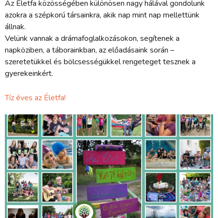
Az Életfa közösségében különösen nagy hálával gondolunk
azokra a szépkorú társainkra, akik nap mint nap mellettünk
állnak.
Velünk vannak a drámafoglalkozásokon, segítenek a
napköziben, a táborainkban, az előadásaink során –
szeretetükkel és bölcsességükkel rengeteget tesznek a
gyerekeinkért.
Tíz éves az Életfa!