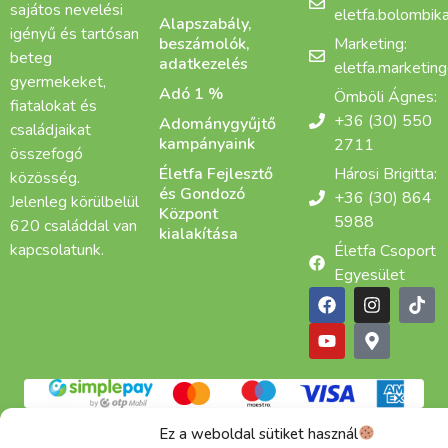
sajátos nevelési
eletfa.bolombi
Alapszabály,
igényű és tartósan
beszámolók,
Marketing:
beteg
adatkezelés
eletfa.marketin
gyermekeket,
Adó 1 %
Ömböli Ágnes:
fiatalokat és
+36 (30) 550
Adománygyűjtő
családjaikat
kampányaink
2711
összefogó
Életfa Fejlesztő
Hárosi Brigitta:
közösség.
és Gondozó
+36 (30) 864
Jelenleg körülbelül
Központ
5988
620 családdal van
kialakítása
kapcsolatunk.
Életfa Csoport
Egyesület
Adatkezelési tájékoztató
Cookie
ÁSZF
Ez a weboldal sütiket használ
Alapítva: 2015 | Copyright © 2025 Életfa Csoport |