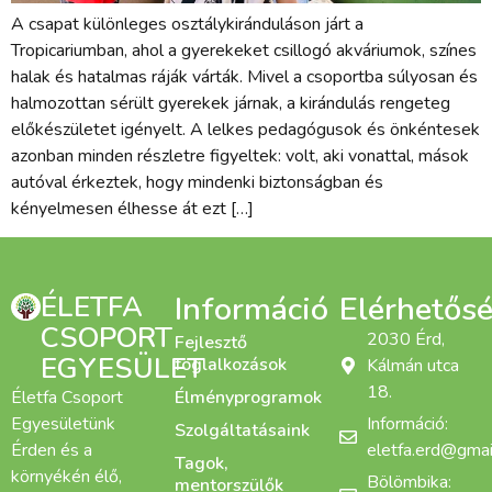
A csapat különleges osztálykiránduláson járt a
Tropicariumban, ahol a gyerekeket csillogó akváriumok, színes
halak és hatalmas ráják várták. Mivel a csoportba súlyosan és
halmozottan sérült gyerekek járnak, a kirándulás rengeteg
előkészületet igényelt. A lelkes pedagógusok és önkéntesek
azonban minden részletre figyeltek: volt, aki vonattal, mások
autóval érkeztek, hogy mindenki biztonságban és
kényelmesen élhesse át ezt […]
ÉLETFA
Információ
Elérhetős
CSOPORT
2030 Érd,
Fejlesztő
EGYESÜLET
foglalkozások
Kálmán utca
18.
Életfa Csoport
Élményprogramok
Egyesületünk
Információ:
Szolgáltatásaink
Érden és a
eletfa.erd@gmai
Tagok,
környékén élő,
Bölömbika:
mentorszülők