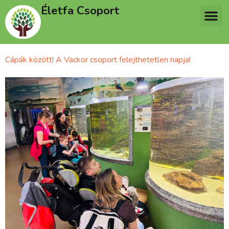
Életfa Csoport
Cápák között! A Vackor csoport felejthetetlen napja!