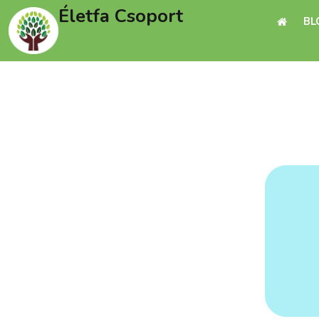
Életfa Csoport
BL