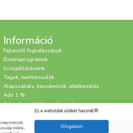
Információ
Fejlesztő foglalkozások
Élményprogramok
Szolgáltatásaink
Tagok, mentorszülők
Alapszabály, beszámolók, adatkezelés
Adó 1 %
Adománygyűjtő kampányaink
Ez a weboldal sütiket használ
Életfa Fejlesztő és Gondozó Központ kialakítása
sségi funkciók
Elfogadom
zösségi média-,