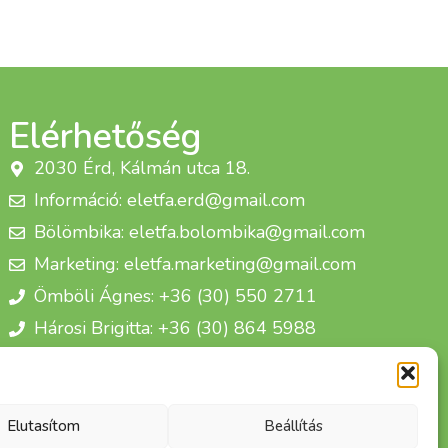
Elérhetőség
2030 Érd, Kálmán utca 18.
Információ: eletfa.erd@gmail.com
Bölömbika: eletfa.bolombika@gmail.com
Marketing: eletfa.marketing@gmail.com
Ömböli Ágnes: +36 (30) 550 2711
Hárosi Brigitta: +36 (30) 864 5988
Életfa Csoport Egyesület
Elutasítom
Beállítás