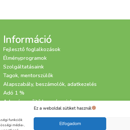
Információ
Fejlesztő foglalkozások
Élményprogramok
Szolgáltatásaink
Tagok, mentorszülők
Alapszabály, beszámolók, adatkezelés
Adó 1 %
Adománygyűjtő kampányaink
Ez a weboldal sütiket használ
Életfa Fejlesztő és Gondozó Központ kialakítása
sségi funkciók
Elfogadom
zösségi média-,