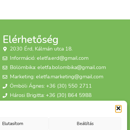
Elérhetőség
2030 Érd, Kálmán utca 18.
Információ: eletfa.erd@gmail.com
Bölömbika: eletfa.bolombika@gmail.com
Marketing: eletfa.marketing@gmail.com
Ömböli Ágnes: +36 (30) 550 2711
Hárosi Brigitta: +36 (30) 864 5988
Életfa Csoport Egyesület
Elutasítom
Beállítás