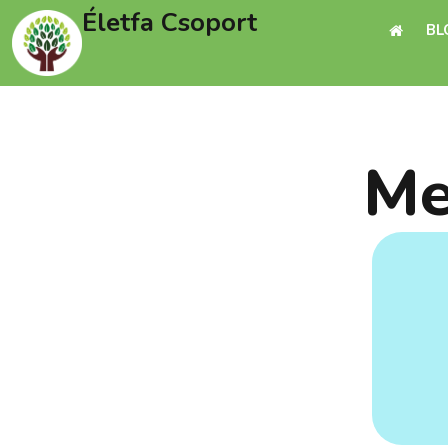
Életfa Csoport
BL
Me