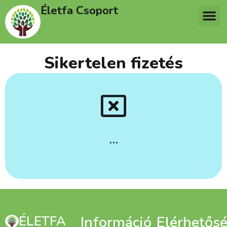
Életfa Csoport
Sikertelen fizetés
…
ÉLETFA
Információ
Elérhetős