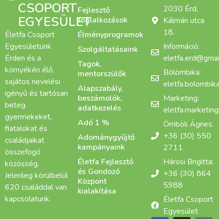
CSOPORT
2030 Érd,
Fejlesztő
EGYESÜLET
foglalkozások
Kálmán utca
18.
Életfa Csoport
Élményprogramok
Egyesületünk
Információ:
Szolgáltatásaink
Érden és a
eletfa.erd@gmai
Tagok,
környékén élő,
Bölömbika:
mentorszülők
sajátos nevelési
eletfa.bolombi
Alapszabály,
igényű és tartósan
beszámolók,
Marketing:
beteg
adatkezelés
eletfa.marketin
gyermekeket,
Adó 1 %
Ömböli Ágnes:
fiatalokat és
+36 (30) 550
Adománygyűjtő
családjaikat
kampányaink
2711
összefogó
Életfa Fejlesztő
Hárosi Brigitta:
közösség.
és Gondozó
+36 (30) 864
Jelenleg körülbelül
Központ
5988
620 családdal van
kialakítása
kapcsolatunk.
Életfa Csoport
Egyesület