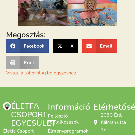
Megosztás:
Facebook
X
Email
Print
Vissza a többi blog bejegyzéshez
ÉLETFA
Információ
Elérhetős
CSOPORT
2030 Érd,
Fejlesztő
EGYESÜLET
foglalkozások
Kálmán utca
18.
Életfa Csoport
Élményprogramok