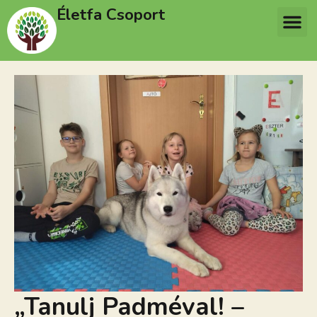
Életfa Csoport
„Tanulj Padméval! –