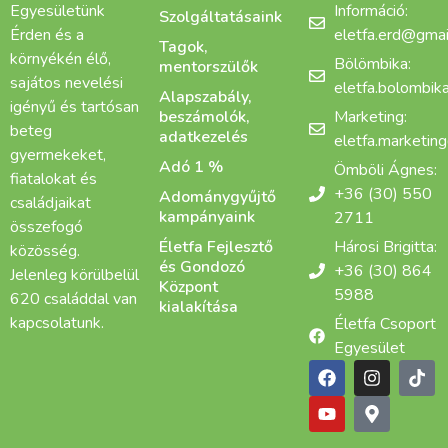
Egyesületünk
Információ:
Szolgáltatásaink
Érden és a
eletfa.erd@gmai
Tagok,
környékén élő,
Bölömbika:
mentorszülők
sajátos nevelési
eletfa.bolombi
Alapszabály,
igényű és tartósan
beszámolók,
Marketing:
beteg
adatkezelés
eletfa.marketin
gyermekeket,
Adó 1 %
Ömböli Ágnes:
fiatalokat és
+36 (30) 550
Adománygyűjtő
családjaikat
kampányaink
2711
összefogó
Életfa Fejlesztő
Hárosi Brigitta:
közösség.
és Gondozó
+36 (30) 864
Jelenleg körülbelül
Központ
5988
620 családdal van
kialakítása
kapcsolatunk.
Életfa Csoport
Egyesület