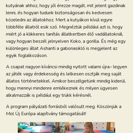
kutyának ahhoz, hogy jól érezze magát, mit jelent gazdinak
lenni, és hogyan tudunk biztonságosan és kedvesen
közeledni az állatokhoz. Mert a kutyákon kívül egyre
többféle állatról esik szó. Megnéztük például azt is, hogy
miért jó a klikkeres tanítás állatkertben élő vadállatoknál,
vagy hogyan beszél jelnyelven Koko, a gorilla. És még egy
különleges állat Ashanti a gabonasikló is megjelent az
egyik foglalkozáson.
A csapat nagyon kíváncsi mindig nyitott valami újra– legyen
az játék vagy érdekesség és lelkesen osztják meg saját
állatos történetekkel. Amikor beszélgetünk mindig kiderül,
hogy mennyi mindenre emlékeznek és milyen ügyesen
alkalmazzák is például egy trükk kérésnél.
A program pályázati forrásból valósult meg. Köszönjük a
Mol Új Európa alapítvány támogatását!