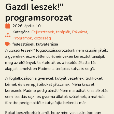
Gazdi leszek!”
programsorozat
2026. április 10.
Kategória:
Fejlesztések, terápiák
,
Pályázat
,
Programok, közösség
fejlesztések
,
kutyaterápia
A „Gazdi leszek!” foglalkozássorozatunk nem csupán játék:
a gyerekek észrevétlenül, élményeken keresztül tanulják
meg az élőlények tiszteletét és a felelős állattartás
alapjait, amelyben Padme, a terápiás kutya is segít.
A foglalkozáson a gyerekek kutyát vezetnek, trükköket
kérnek és szerepjátékokat játszanak. Néha kincset
keresnek, Padme pedig almát! Nem maradhat ki az alkotás
sem: csodás rajz- és gyurma állatok születnek, a matricás
füzetbe pedig sokféle kutyafajta bekerült már.
Sokat beszélgetünk arról, hogy mire van szüksége egy