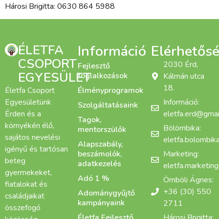
Hárosi Brigitta: 0630 864 5988
ÉLETFA
Információ
Elérhetős
CSOPORT
2030 Érd,
Fejlesztő
EGYESÜLET
foglalkozások
Kálmán utca
18.
Életfa Csoport
Élményprogramok
Egyesületünk
Információ:
Szolgáltatásaink
Érden és a
eletfa.erd@gmai
Tagok,
környékén élő,
Bölömbika:
mentorszülők
sajátos nevelési
eletfa.bolombi
Alapszabály,
igényű és tartósan
beszámolók,
Marketing:
beteg
adatkezelés
eletfa.marketin
gyermekeket,
Adó 1 %
Ömböli Ágnes:
fiatalokat és
+36 (30) 550
Adománygyűjtő
családjaikat
kampányaink
2711
összefogó
Életfa Fejlesztő
Hárosi Brigitta: