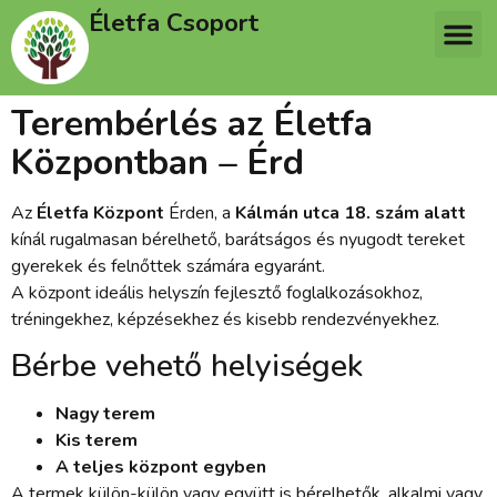
Életfa Csoport
Terembérlés az Életfa
Központban – Érd
Az
Életfa Központ
Érden, a
Kálmán utca 18. szám alatt
kínál rugalmasan bérelhető, barátságos és nyugodt tereket
gyerekek és felnőttek számára egyaránt.
A központ ideális helyszín fejlesztő foglalkozásokhoz,
tréningekhez, képzésekhez és kisebb rendezvényekhez.
Bérbe vehető helyiségek
Nagy terem
Kis terem
A teljes központ egyben
A termek külön-külön vagy együtt is bérelhetők, alkalmi vagy