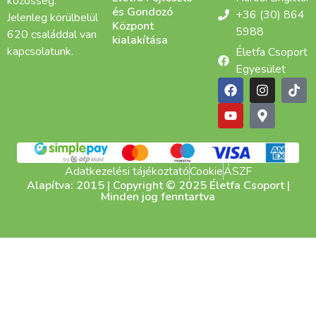
közösség.
és Gondozó
+36 (30) 864
Jelenleg körülbelül
Központ
5988
620 családdal van
kialakítása
kapcsolatunk.
Életfa Csoport
Egyesület
Adatkezelési tájékoztató
Cookie
ÁSZF
Alapítva: 2015 | Copyright © 2025 Életfa Csoport |
Minden jog fenntartva