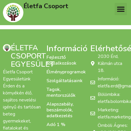
Életfa Csoport
ÉLETFA
Információ
Elérhetős
CSOPORT
2030 Érd,
Fejlesztő
EGYESÜLET
foglalkozások
Kálmán utca
18.
Életfa Csoport
Élményprogramok
Egyesületünk
Információ:
Szolgáltatásaink
Érden és a
eletfa.erd@gmai
Tagok,
környékén élő,
Bölömbika:
mentorszülők
sajátos nevelési
eletfa.bolombi
Alapszabály,
igényű és tartósan
beszámolók,
Marketing:
beteg
adatkezelés
eletfa.marketin
gyermekeket,
Adó 1 %
Ömböli Ágnes:
fiatalokat és