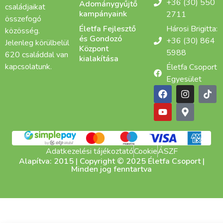
+36 (30) 550
Adománygyűjtő
családjaikat
kampányaink
2711
összefogó
Életfa Fejlesztő
Hárosi Brigitta:
közösség.
és Gondozó
+36 (30) 864
Jelenleg körülbelül
Központ
5988
620 családdal van
kialakítása
kapcsolatunk.
Életfa Csoport
Egyesület
Adatkezelési tájékoztató
Cookie
ÁSZF
Alapítva: 2015 | Copyright © 2025 Életfa Csoport |
Minden jog fenntartva