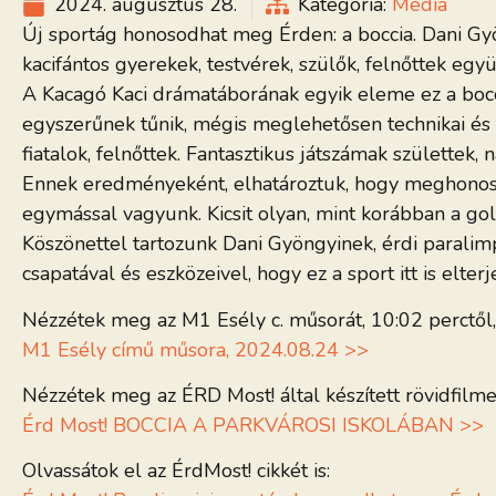
2024. augusztus 28.
Kategória:
Média
Új sportág honosodhat meg Érden: a boccia. Dani Gyö
kacifántos gyerekek, testvérek, szülők, felnőttek eg
A Kacagó Kaci drámatáborának egyik eleme ez a boccia
egyszerűnek tűnik, mégis meglehetősen technikai és ta
fiatalok, felnőttek. Fantasztikus játszámak születtek,
Ennek eredményeként, elhatároztuk, hogy meghonosítju
egymással vagyunk. Kicsit olyan, mint korábban a golf
Köszönettel tartozunk Dani Gyöngyinek, érdi paralim
csapatával és eszközeivel, hogy ez a sport itt is elterj
Nézzétek meg az M1 Esély c. műsorát, 10:02 perctől,
M1 Esély című műsora, 2024.08.24 >>
Nézzétek meg az ÉRD Most! által készített rövidfilmet
Érd Most! BOCCIA A PARKVÁROSI ISKOLÁBAN >>
Olvassátok el az ÉrdMost! cikkét is: