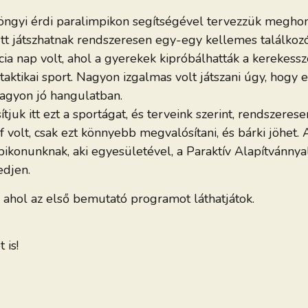
ngyi érdi paralimpikon segítségével tervezzük meghonos
yütt játszhatnak rendszeresen egy-egy kellemes találkoz
 nap volt, ahol a gyerekek kipróbálhatták a kerekesszé
ktikai sport. Nagyon izgalmas volt játszani úgy, hogy e
 nagyon jó hangulatban.
k itt ezt a sportágat, és terveink szerint, rendszerese
 volt, csak ezt könnyebb megvalósítani, és bárki jöhet. A
pikonunknak, aki egyesületével, a Paraktív Alapítvánny
edjen.
 ahol az első bemutató programot láthatjátok.
 is!