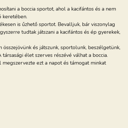
ítani a boccia sportot, ahol a kacifántos és a nem
ó keretében.
kesen is űzhető sportot. Bevalljuk, bár viszonylag
gyszerre tudtak játszani a kacifántos és ép gyerekek,
n összejövünk és játszunk, sportolunk, beszélgetünk,
 társasági élet szerves részévé válhat a boccia.
al megszervezte ezt a napot és támogat minkat