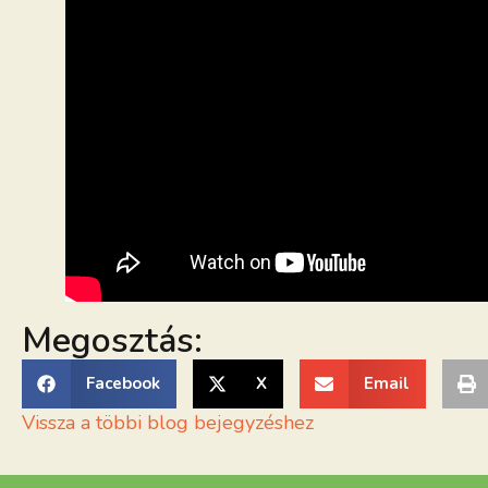
Megosztás:
Facebook
X
Email
Vissza a többi blog bejegyzéshez