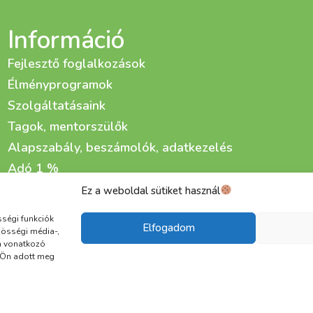
Információ
Fejlesztő foglalkozások
Élményprogramok
Szolgáltatásaink
Tagok, mentorszülők
Alapszabály, beszámolók, adatkezelés
Adó 1 %
Adománygyűjtő kampányaink
Ez a weboldal sütiket használ
Életfa Fejlesztő és Gondozó Központ kialakítása
sségi funkciók
Elfogadom
zösségi média-,
a vonatkozó
t Ön adott meg
Adatkezelési tájékoztató
Cookie
ÁSZF
 2015 | Copyright © 2025 Életfa Csoport | Minden jog 