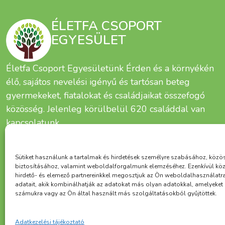
ÉLETFA CSOPORT
EGYESÜLET
Életfa Csoport Egyesületünk Érden és a környékén
élő, sajátos nevelési igényű és tartósan beteg
gyermekeket, fiatalokat és családjaikat összefogó
közösség. Jelenleg körülbelül 620 családdal van
kapcsolatunk.
Sütiket használunk a tartalmak és hirdetések személyre szabásához, közö
biztosításához, valamint weboldalforgalmunk elemzéséhez. Ezenkívül kö
hirdető- és elemező partnereinkkel megosztjuk az Ön weboldalhasználatr
adatait, akik kombinálhatják az adatokat más olyan adatokkal, amelyeke
számukra vagy az Ön által használt más szolgáltatásokból gyűjtöttek.
Alapítva:
Adatkezelési tájékoztató