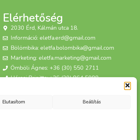
Elérhetőség
2030 Érd, Kálmán utca 18.
Információ: eletfa.erd@gmail.com
Bölömbika: eletfa.bolombika@gmail.com
Marketing: eletfa.marketing@gmail.com
Ömböli Ágnes: +36 (30) 550 2711
Hárosi Brigitta: +36 (30) 864 5988
Életfa Csoport Egyesület
Elutasítom
Beállítás
fenntartva