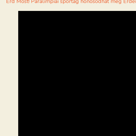
Érd Most! Paralimpiai sportág honosodhat meg Érde