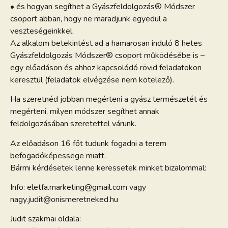
• és hogyan segíthet a Gyászfeldolgozás® Módszer
csoport abban, hogy ne maradjunk egyedül a
veszteségeinkkel.
Az alkalom betekintést ad a hamarosan induló 8 hetes
Gyászfeldolgozás Módszer® csoport működésébe is –
egy előadáson és ahhoz kapcsolódó rövid feladatokon
keresztül (feladatok elvégzése nem kötelező).
Ha szeretnéd jobban megérteni a gyász természetét és
megérteni, milyen módszer segíthet annak
feldolgozásában szeretettel várunk.
Az előadáson 16 főt tudunk fogadni a terem
befogadóképessege miatt.
Bármi kérdésetek lenne keressetek minket bizalommal:
Info: eletfa.marketing@gmail.com vagy
nagy.judit@onismeretneked.hu
Judit szakmai oldala: