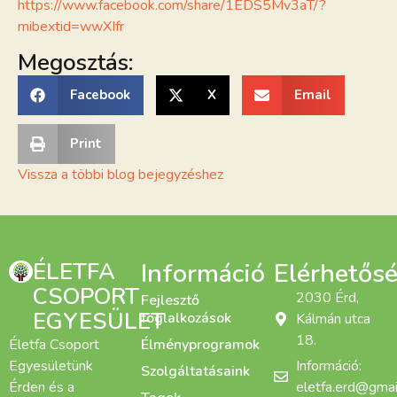
https://www.facebook.com/share/1EDS5Mv3aT/?
mibextid=wwXIfr
Megosztás:
Facebook
X
Email
Print
Vissza a többi blog bejegyzéshez
ÉLETFA
Információ
Elérhetős
CSOPORT
2030 Érd,
Fejlesztő
EGYESÜLET
foglalkozások
Kálmán utca
18.
Életfa Csoport
Élményprogramok
Egyesületünk
Információ:
Szolgáltatásaink
Érden és a
eletfa.erd@gmai