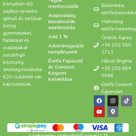
Tagok,
környékén élő,
Bölömbika:
mentorszülők
sajátos nevelési
eletfa.bolombi
Alapszabály,
igényű és tartósan
beszámolók,
Marketing:
beteg
adatkezelés
eletfa.marketin
gyermekeket,
Adó 1 %
Ömböli Ágnes:
fiatalokat és
+36 (30) 550
Adománygyűjtő
családjaikat
kampányaink
2711
összefogó
Életfa Fejlesztő
Hárosi Brigitta:
közösség.
és Gondozó
+36 (30) 864
Jelenleg körülbelül
Központ
5988
620 családdal van
kialakítása
kapcsolatunk.
Életfa Csoport
Egyesület
Adatkezelési tájékoztató
Cookie
ÁSZF