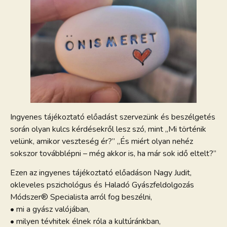
Ingyenes tájékoztató előadást szervezünk és beszélgetés
során olyan kulcs kérdésekről lesz szó, mint „Mi történik
velünk, amikor veszteség ér?” „És miért olyan nehéz
sokszor továbblépni – még akkor is, ha már sok idő eltelt?”
Ezen az ingyenes tájékoztató előadáson Nagy Judit,
okleveles pszichológus és Haladó Gyászfeldolgozás
Módszer® Specialista arról fog beszélni,
• mi a gyász valójában,
• milyen tévhitek élnek róla a kultúránkban,