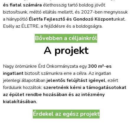
és fiatal számára
élethosszig tartó boldog jövőt
biztosítsunk, méltó ellátás mellett, és 2027-ben megnyissuk
a hiánypótló
Életfa Fejlesztő és Gondozó Központ
unkat.
Esély az ÉLETRE, a fejlődésre és a boldogságra.
Bővebben a céljainkról
A projekt
Nagy örömünkre Érd Önkormányzata egy
300 m²-es
ingatlant
biztosít számunkra erre a célra. Az ingatlan
jelenlegi állapotában
jelentős felújítást igényel
, ezért
fordulunk hozzátok:
szeretnénk kérni a támogatásotokat
az épület rendbe hozásában és az intézmény
kialakításában.
Érdekel az egész projekt