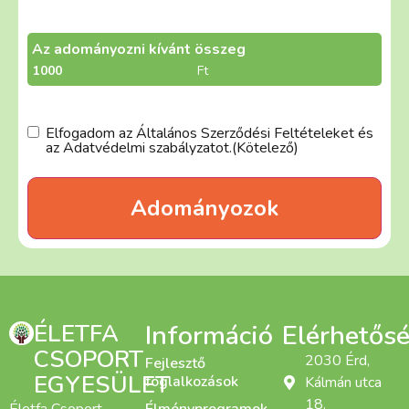
Az adományozni kívánt összeg
ÁSZF
(Kötelező)
Elfogadom az Általános Szerződési Feltételeket és
az Adatvédelmi szabályzatot.
(Kötelező)
ÉLETFA
Információ
Elérhetős
CSOPORT
2030 Érd,
Fejlesztő
EGYESÜLET
foglalkozások
Kálmán utca
18.