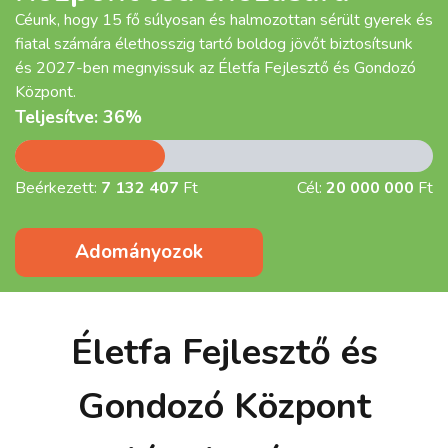
Céunk, hogy 15 fő súlyosan és halmozottan sérült gyerek és
fiatal számára élethosszig tartó boldog jövőt biztosítsunk
és 2027-ben megnyissuk az Életfa Fejlesztő és Gondozó
Központ.
Teljesítve: 36%
Beérkezett:
7 132 407
Ft
Cél:
20 000 000
Ft
Adományozok
Életfa Fejlesztő és
Gondozó Központ