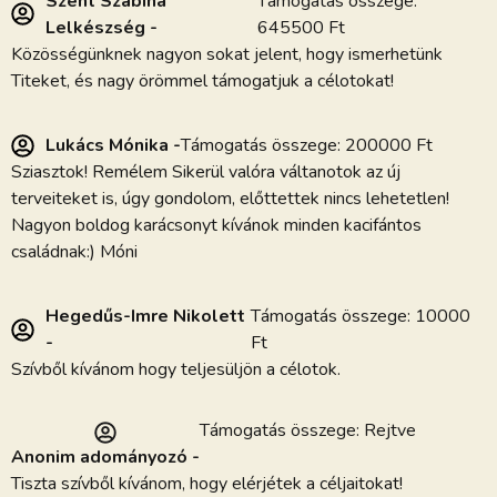
Szent Szabina
Támogatás összege:
Lelkészség -
645500 Ft
Közösségünknek nagyon sokat jelent, hogy ismerhetünk
Titeket, és nagy örömmel támogatjuk a célotokat!
Lukács Mónika -
Támogatás összege: 200000 Ft
Sziasztok! Remélem Sikerül valóra váltanotok az új
terveiteket is, úgy gondolom, előttettek nincs lehetetlen!
Nagyon boldog karácsonyt kívánok minden kacifántos
családnak:) Móni
Hegedűs-Imre Nikolett
Támogatás összege: 10000
-
Ft
Szívből kívánom hogy teljesüljön a célotok.
Támogatás összege: Rejtve
Anonim adományozó -
Tiszta szívből kívánom, hogy elérjétek a céljaitokat!