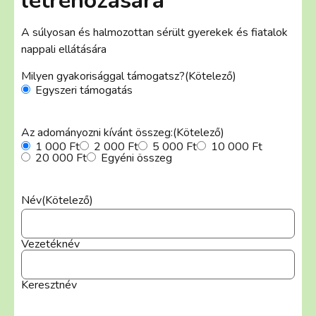
létrehozására
A súlyosan és halmozottan sérült gyerekek és fiatalok
nappali ellátására
Milyen gyakorisággal támogatsz?
(Kötelező)
Egyszeri támogatás
Az adományozni kívánt összeg:
(Kötelező)
1 000 Ft
2 000 Ft
5 000 Ft
10 000 Ft
20 000 Ft
Egyéni összeg
Név
(Kötelező)
Vezetéknév
Keresztnév