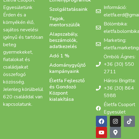
Életfa Csoport
Élményprogramok
Egyesületünk
Információ:
Szolgáltatásaink
Érden és a
eletfa.erd@gmai
Tagok,
környékén élő,
Bölömbika:
mentorszülők
sajátos nevelési
eletfa.bolombi
Alapszabály,
igényű és tartósan
beszámolók,
Marketing:
beteg
adatkezelés
eletfa.marketin
gyermekeket,
Adó 1 %
Ömböli Ágnes:
fiatalokat és
+36 (30) 550
Adománygyűjtő
családjaikat
kampányaink
2711
összefogó
Életfa Fejlesztő
Hárosi Brigitta:
közösség.
és Gondozó
+36 (30) 864
Jelenleg körülbelül
Központ
5988
620 családdal van
kialakítása
kapcsolatunk.
Életfa Csoport
Egyesület