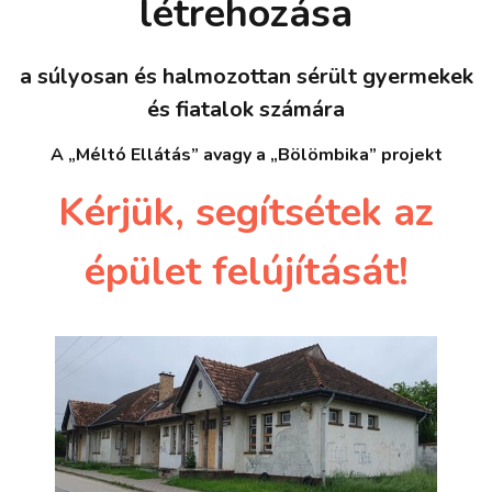
létrehozása
a súlyosan és halmozottan sérült gyermekek
és fiatalok számára
A „Méltó Ellátás” avagy a „Bölömbika” projekt
Kérjük, segítsétek az
épület felújítását!