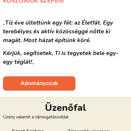
KÖSZÖNJÜK SZÉPEN!
„
Tíz éve ültettünk egy fát: az Életfát. Egy
terebélyes és aktív közösséggé nőtte ki
magát. Most házat építünk köré.
Kérjük, segítsetek, Ti is tegyetek bele egy-
egy téglát!
„
Adományozok
Üzenőfal
Üzenj valamit a támogatásoddal