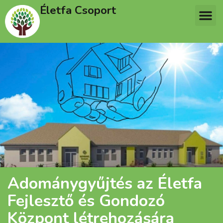
Életfa Csoport
Adománygyűjtés az Életfa
Fejlesztő és Gondozó
Központ létrehozására