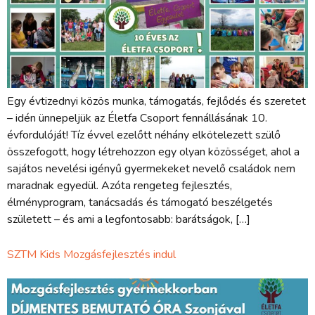
Egy évtizednyi közös munka, támogatás, fejlődés és szeretet
– idén ünnepeljük az Életfa Csoport fennállásának 10.
évfordulóját! Tíz évvel ezelőtt néhány elkötelezett szülő
összefogott, hogy létrehozzon egy olyan közösséget, ahol a
sajátos nevelési igényű gyermekeket nevelő családok nem
maradnak egyedül. Azóta rengeteg fejlesztés,
élményprogram, tanácsadás és támogató beszélgetés
született – és ami a legfontosabb: barátságok, […]
SZTM Kids Mozgásfejlesztés indul