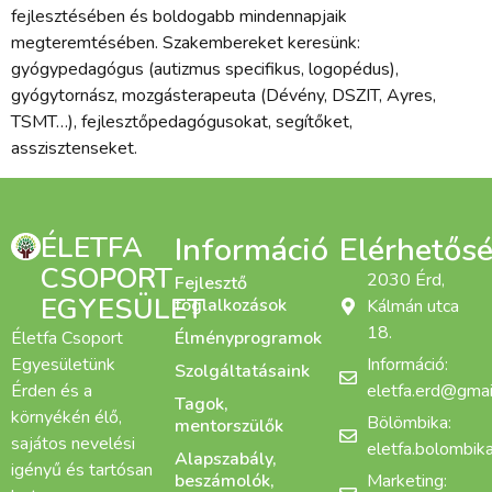
fejlesztésében és boldogabb mindennapjaik
megteremtésében. Szakembereket keresünk:
gyógypedagógus (autizmus specifikus, logopédus),
gyógytornász, mozgásterapeuta (Dévény, DSZIT, Ayres,
TSMT…), fejlesztőpedagógusokat, segítőket,
asszisztenseket.
ÉLETFA
Információ
Elérhetős
CSOPORT
2030 Érd,
Fejlesztő
EGYESÜLET
foglalkozások
Kálmán utca
18.
Életfa Csoport
Élményprogramok
Egyesületünk
Információ:
Szolgáltatásaink
Érden és a
eletfa.erd@gmai
Tagok,
környékén élő,
Bölömbika:
mentorszülők
sajátos nevelési
eletfa.bolombi
Alapszabály,
igényű és tartósan
beszámolók,
Marketing: