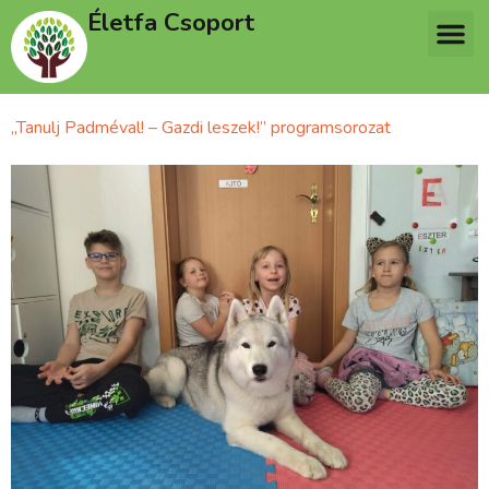
Életfa Csoport
„Tanulj Padméval! – Gazdi leszek!” programsorozat