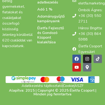
beteg
adatkezelés
eletfa.marketin
gyermekeket,
Adó 1 %
Ömböli Ágnes:
fiatalokat és
+36 (30) 550
Adománygyűjtő
családjaikat
kampányaink
2711
összefogó
Életfa Fejlesztő
Hárosi Brigitta:
közösség.
és Gondozó
+36 (30) 864
Jelenleg körülbelül
Központ
5988
620 családdal van
kialakítása
kapcsolatunk.
Életfa Csoport
Egyesület
Adatkezelési tájékoztató
Cookie
ÁSZF
Alapítva: 2015 | Copyright © 2025 Életfa Csoport |
Minden jog fenntartva