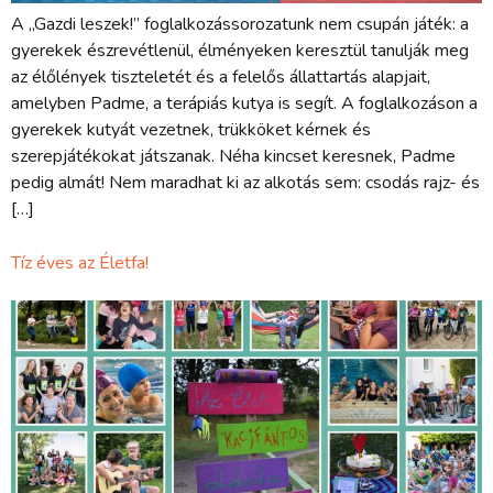
A „Gazdi leszek!” foglalkozássorozatunk nem csupán játék: a
gyerekek észrevétlenül, élményeken keresztül tanulják meg
az élőlények tiszteletét és a felelős állattartás alapjait,
amelyben Padme, a terápiás kutya is segít. A foglalkozáson a
gyerekek kutyát vezetnek, trükköket kérnek és
szerepjátékokat játszanak. Néha kincset keresnek, Padme
pedig almát! Nem maradhat ki az alkotás sem: csodás rajz- és
[…]
Tíz éves az Életfa!