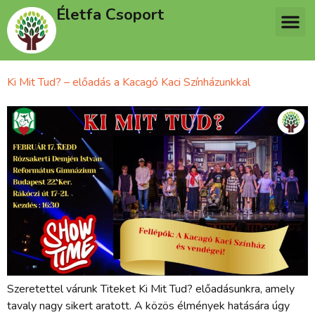
Életfa Csoport
Ki Mit Tud? – előadás a Kacagó Kaci Színházunkkal
Szeretettel várunk Titeket Ki Mit Tud? előadásunkra, amely
tavaly nagy sikert aratott. A közös élmények hatására úgy