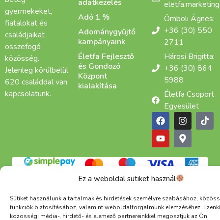
adatkezelés
eletfa.marketin
gyermekeket,
Adó 1 %
Ömböli Ágnes:
fiatalokat és
+36 (30) 550
Adománygyűjtő
családjaikat
kampányaink
2711
összefogó
Életfa Fejlesztő
Hárosi Brigitta:
közösség.
és Gondozó
+36 (30) 864
Jelenleg körülbelül
Központ
5988
620 családdal van
kialakítása
kapcsolatunk.
Életfa Csoport
Egyesület
Adatkezelési tájékoztató
Cookie
ÁSZF
Ez a weboldal sütiket használ
Alapítva: 2015 | Copyright © 2025 Életfa Csoport |
Minden jog fenntartva
Sütiket használunk a tartalmak és hirdetések személyre szabásához, közöss
funkciók biztosításához, valamint weboldalforgalmunk elemzéséhez. Ezenk
közösségi média-, hirdető- és elemező partnereinkkel megosztjuk az Ön