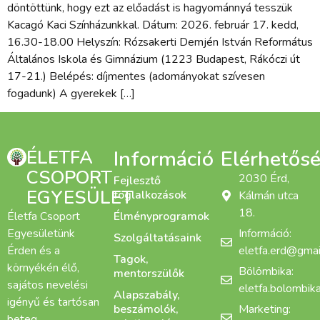
döntöttünk, hogy ezt az előadást is hagyománnyá tesszük
Kacagó Kaci Színházunkkal. Dátum: 2026. február 17. kedd,
16.30-18.00 Helyszín: Rózsakerti Demjén István Református
Általános Iskola és Gimnázium (1223 Budapest, Rákóczi út
17-21.) Belépés: díjmentes (adományokat szívesen
fogadunk) A gyerekek […]
ÉLETFA
Információ
Elérhetős
CSOPORT
2030 Érd,
Fejlesztő
EGYESÜLET
foglalkozások
Kálmán utca
18.
Életfa Csoport
Élményprogramok
Egyesületünk
Információ:
Szolgáltatásaink
Érden és a
eletfa.erd@gmai
Tagok,
környékén élő,
Bölömbika:
mentorszülők
sajátos nevelési
eletfa.bolombi
Alapszabály,
igényű és tartósan
beszámolók,
Marketing:
beteg