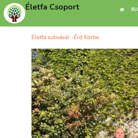
Életfa Csoport
BL
Életfa sütivásár -Érd Körbe