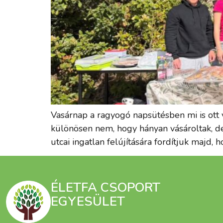
Vasárnap a ragyogó napsütésben mi is ott 
különösen nem, hogy hányan vásároltak, de 
utcai ingatlan felújítására fordítjuk majd,
ÉLETFA CSOPORT
EGYESÜLET