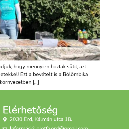
djuk, hogy mennyien hoztak sütit, azt
etekkel! Ezt a bevételt is a Bölömbika
 környezetben […]
Elérhetőség
2030 Érd, Kálmán utca 18.
Információ: eletfa.erd@gmail.com