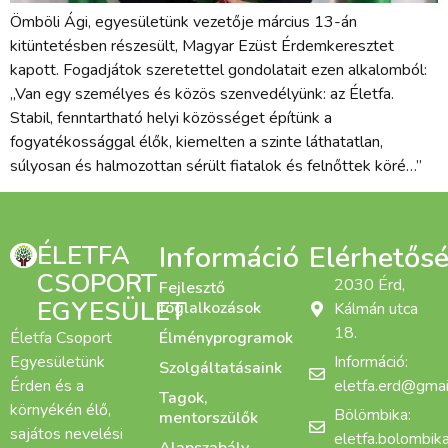
Ömböli Ági, egyesületünk vezetője március 13-án
kitüntetésben részesült, Magyar Ezüst Érdemkeresztet
kapott. Fogadjátok szeretettel gondolatait ezen alkalomból:
„Van egy személyes és közös szenvedélyünk: az Életfa.
Stabil, fenntartható helyi közösséget építünk a
fogyatékossággal élők, kiemelten a szinte láthatatlan,
súlyosan és halmozottan sérült fiatalok és felnőttek köré…”
ÉLETFA
Információ
Elérhetős
CSOPORT
2030 Érd,
Fejlesztő
EGYESÜLET
foglalkozások
Kálmán utca
18.
Életfa Csoport
Élményprogramok
Egyesületünk
Információ:
Szolgáltatásaink
Érden és a
eletfa.erd@gmai
Tagok,
környékén élő,
Bölömbika:
mentorszülők
sajátos nevelési
eletfa.bolombi