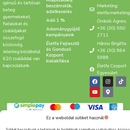
Alapszabály,
igényű és tartósan
beszámolók,
Marketing:
beteg
adatkezelés
eletfa.marketin
gyermekeket,
Adó 1 %
Ömböli Ágnes:
fiatalokat és
+36 (30) 550
Adománygyűjtő
családjaikat
kampányaink
2711
összefogó
Életfa Fejlesztő
Hárosi Brigitta:
közösség.
és Gondozó
+36 (30) 864
Jelenleg körülbelül
Központ
5988
620 családdal van
kialakítása
kapcsolatunk.
Életfa Csoport
Egyesület
Adatkezelési tájékoztató
Cookie
ÁSZF
Ez a weboldal sütiket használ
Alapítva: 2015 | Copyright © 2025 Életfa Csoport |
Minden jog fenntartva
Sütiket használunk a tartalmak és hirdetések személyre szabásához, közöss