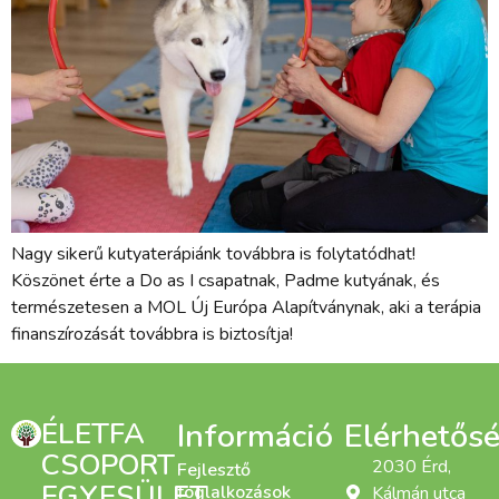
Nagy sikerű kutyaterápiánk továbbra is folytatódhat!
Köszönet érte a Do as I csapatnak, Padme kutyának, és
természetesen a MOL Új Európa Alapítványnak, aki a terápia
finanszírozását továbbra is biztosítja!
ÉLETFA
Információ
Elérhetős
CSOPORT
2030 Érd,
Fejlesztő
EGYESÜLET
foglalkozások
Kálmán utca