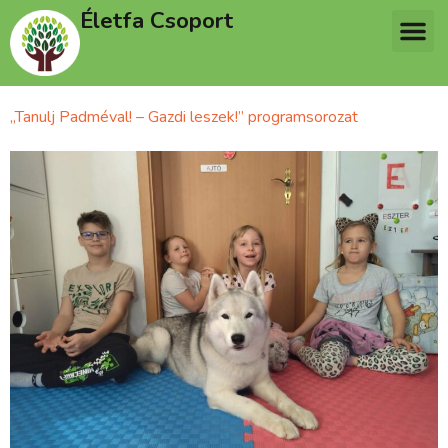
Életfa Csoport
„Tanulj Padméval! – Gazdi leszek!” programsorozat