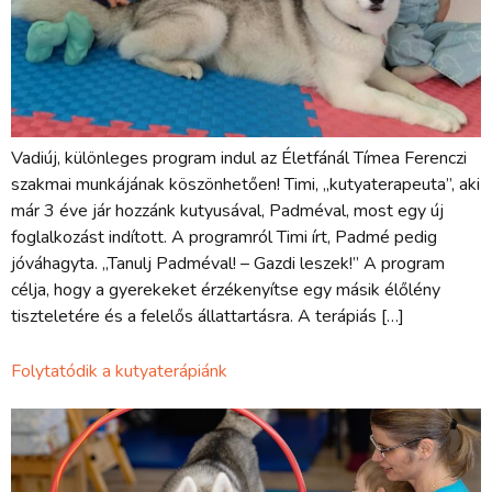
Vadiúj, különleges program indul az Életfánál Tímea Ferenczi
szakmai munkájának köszönhetően! Timi, „kutyaterapeuta”, aki
már 3 éve jár hozzánk kutyusával, Padméval, most egy új
foglalkozást indított. A programról Timi írt, Padmé pedig
jóváhagyta. „Tanulj Padméval! – Gazdi leszek!” A program
célja, hogy a gyerekeket érzékenyítse egy másik élőlény
tiszteletére és a felelős állattartásra. A terápiás […]
Folytatódik a kutyaterápiánk