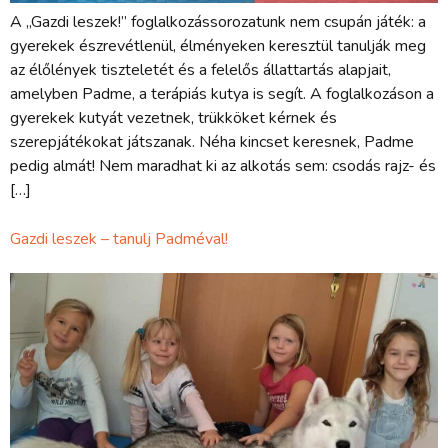
A „Gazdi leszek!” foglalkozássorozatunk nem csupán játék: a
gyerekek észrevétlenül, élményeken keresztül tanulják meg
az élőlények tiszteletét és a felelős állattartás alapjait,
amelyben Padme, a terápiás kutya is segít. A foglalkozáson a
gyerekek kutyát vezetnek, trükköket kérnek és
szerepjátékokat játszanak. Néha kincset keresnek, Padme
pedig almát! Nem maradhat ki az alkotás sem: csodás rajz- és
[…]
Gazdi leszek – tanulj Padméval!