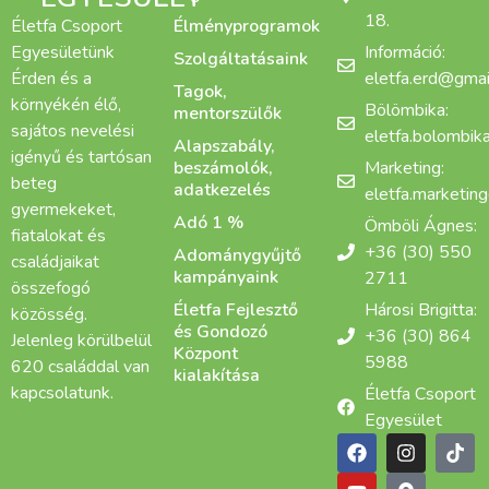
18.
Életfa Csoport
Élményprogramok
Egyesületünk
Információ:
Szolgáltatásaink
Érden és a
eletfa.erd@gmai
Tagok,
környékén élő,
Bölömbika:
mentorszülők
sajátos nevelési
eletfa.bolombi
Alapszabály,
igényű és tartósan
beszámolók,
Marketing:
beteg
adatkezelés
eletfa.marketin
gyermekeket,
Adó 1 %
Ömböli Ágnes:
fiatalokat és
+36 (30) 550
Adománygyűjtő
családjaikat
kampányaink
2711
összefogó
Életfa Fejlesztő
Hárosi Brigitta:
közösség.
és Gondozó
+36 (30) 864
Jelenleg körülbelül
Központ
5988
620 családdal van
kialakítása
kapcsolatunk.
Életfa Csoport
Egyesület