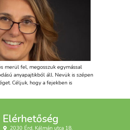
rdés merül fel, megosszuk egymással
odású anyapajtikból áll. Nevük is szépen
get. Céljuk, hogy a fejekben is
Elérhetőség
2030 Érd, Kálmán utca 18.