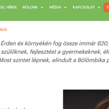
OG, HÍREK
RÓLUNK
MÉDIA
KAPCSOLAT
T
ából