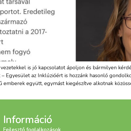
zervezetekkel is jó kapcsolatot ápoljon és bármilyen ké
tt – Egyesület az Inklúzióért is hozzánk hasonló gondolk
ű emberek együtt, egymást kiegészítve alkotnak közössé
Információ
Fejlesztő foglalkozások