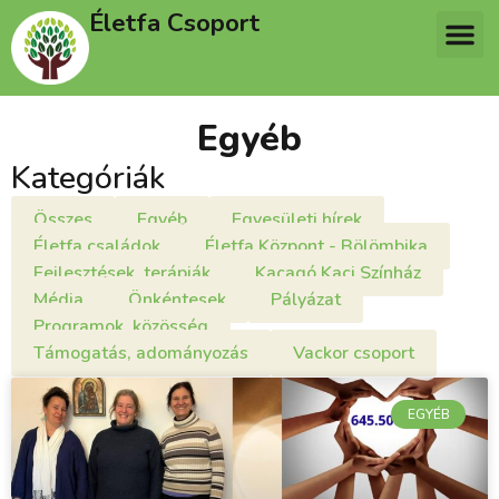
Életfa Csoport
Egyéb
Kategóriák
Összes
Egyéb
Egyesületi hírek
Életfa családok
Életfa Központ - Bölömbika
Fejlesztések, terápiák
Kacagó Kaci Színház
Média
Önkéntesek
Pályázat
Programok, közösség
Támogatás, adományozás
Vackor csoport
EGYÉB