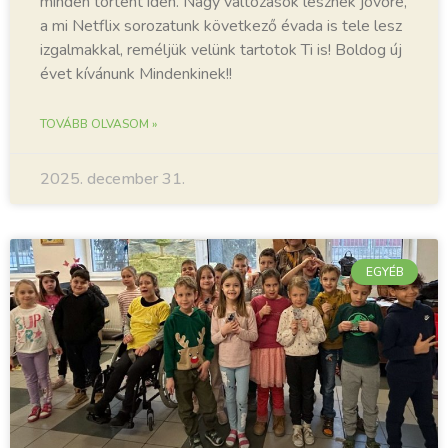
minden történt idén. Nagy változások lesznek jövőre,
a mi Netflix sorozatunk következő évada is tele lesz
izgalmakkal, reméljük velünk tartotok Ti is! Boldog új
évet kívánunk Mindenkinek!!
TOVÁBB OLVASOM »
2025. december 31.
EGYÉB