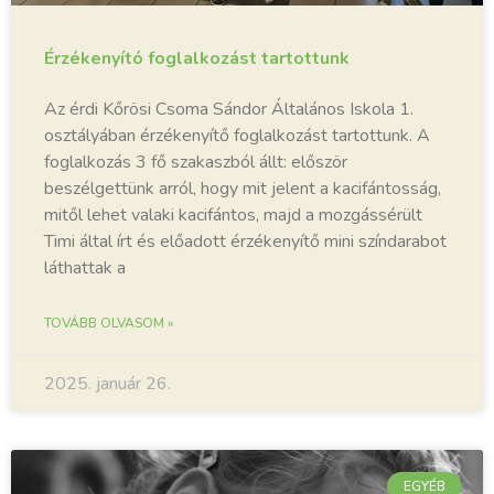
Érzékenyító foglalkozást tartottunk
Az érdi Kőrösi Csoma Sándor Általános Iskola 1.
osztályában érzékenyítő foglalkozást tartottunk. A
foglalkozás 3 fő szakaszból állt: először
beszélgettünk arról, hogy mit jelent a kacifántosság,
mitől lehet valaki kacifántos, majd a mozgássérült
Timi által írt és előadott érzékenyítő mini színdarabot
láthattak a
TOVÁBB OLVASOM »
2025. január 26.
EGYÉB