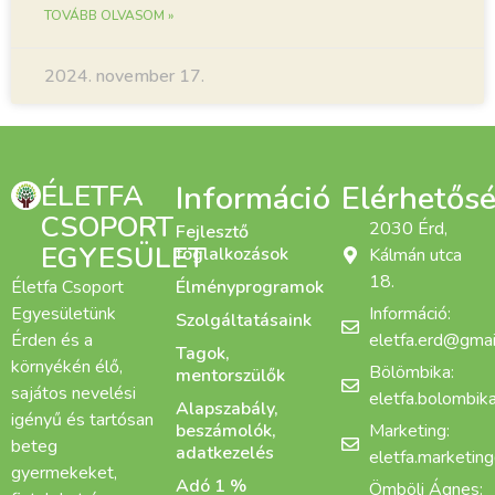
TOVÁBB OLVASOM »
2024. november 17.
ÉLETFA
Információ
Elérhetős
CSOPORT
2030 Érd,
Fejlesztő
EGYESÜLET
foglalkozások
Kálmán utca
18.
Életfa Csoport
Élményprogramok
Egyesületünk
Információ:
Szolgáltatásaink
Érden és a
eletfa.erd@gmai
Tagok,
környékén élő,
Bölömbika:
mentorszülők
sajátos nevelési
eletfa.bolombi
Alapszabály,
igényű és tartósan
beszámolók,
Marketing:
beteg
adatkezelés
eletfa.marketin
gyermekeket,
Adó 1 %
Ömböli Ágnes: