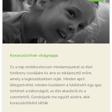
Koraszülöttek világnapja
Ez a nap emlékeztessen mindannyiunkat az élet
törékeny csodájára és arra az elképesztő erőre,
amely a legkisebbekben rejlik. Minden apró
lélegzetvétel, minden küzdelem a túlélésért egy igaz
történet a bátorságról, az élni akarásról és a
szeretetről. Gondoljunk ma együtt azokra, akik
koraszülöttként látták