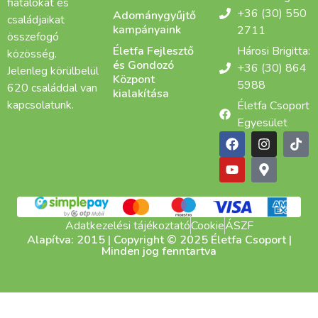
fiatalokat és
+36 (30) 550
Adománygyűjtő
családjaikat
kampányaink
2711
összefogó
Életfa Fejlesztő
Hárosi Brigitta:
közösség.
és Gondozó
+36 (30) 864
Jelenleg körülbelül
Központ
5988
620 családdal van
kialakítása
kapcsolatunk.
Életfa Csoport
Egyesület
Adatkezelési tájékoztató
Cookie
ÁSZF
Alapítva: 2015 | Copyright © 2025 Életfa Csoport |
Minden jog fenntartva