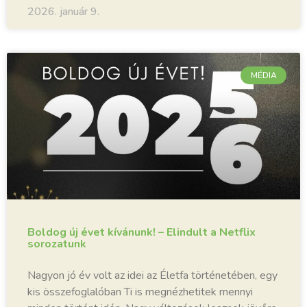
2026. január 9.
MÉDIA
Boldog új évet kívánunk! – Elindult a Netflix
sorozatunk
Nagyon jó év volt az idei az Életfa történetében, egy
kis összefoglalóban Ti is megnézhetitek mennyi